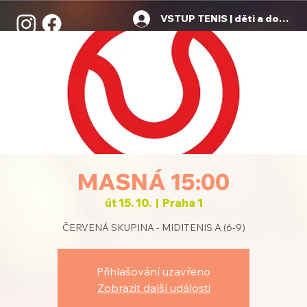
VSTUP TENIS | děti a dospělí
MASNÁ 15:00
út 15. 10.
  |  
Praha 1
ČERVENÁ SKUPINA - MIDITENIS A (6-9)
Přihlašování uzavřeno
Zobrazit další události