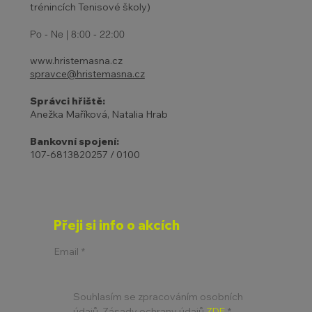
trénincích Tenisové školy)
Po - Ne | 8:00 - 22:00
www.hristemasna.cz
spravce@hristemasna.cz
Správci hřiště:
Anežka Maříková, Natalia Hrab
Bankovní spojení:
107-6813820257 / 0100
Přeji si info o akcích
Email
*
Souhlasím se zpracováním osobních 
údajů. Zásady ochrany údajů 
ZDE
*