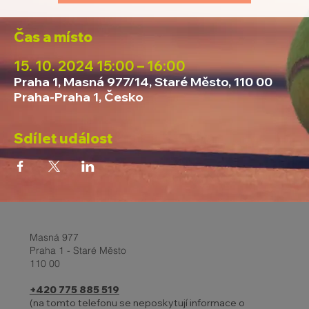
Čas a místo
15. 10. 2024 15:00 – 16:00
Praha 1, Masná 977/14, Staré Město, 110 00
Praha-Praha 1, Česko
Sdílet událost
Masná 977
Praha 1 - Staré Město
110 00
+420 775 885 519
(na tomto telefonu se neposkytují informace o