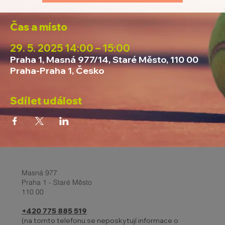
Čas a místo
29. 5. 2025 14:00 – 15:00
Praha 1, Masná 977/14, Staré Město, 110 00
Praha-Praha 1, Česko
Sdílet událost
Masná 977
Praha 1 - Staré Město
110 00
+420 775 885 519
(na tomto telefonu se neposkytují informace o