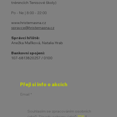
trénincích Tenisové školy)
Po - Ne | 8:00 - 22:00
www.hristemasna.cz
spravce@hristemasna.cz
Správci hřiště:
Anežka Maříková, Natalia Hrab
Bankovní spojení:
107-6813820257 / 0100
Přeji si info o akcích
Email
*
Souhlasím se zpracováním osobních 
údajů. Zásady ochrany údajů 
ZDE
*