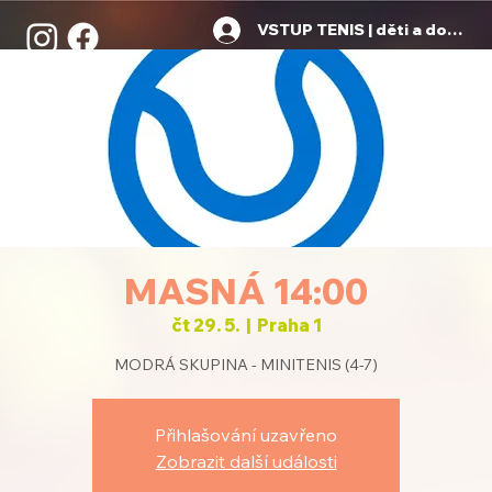
VSTUP TENIS | děti a dospělí
MASNÁ 14:00
čt 29. 5.
  |  
Praha 1
MODRÁ SKUPINA - MINITENIS (4-7)
Přihlašování uzavřeno
Zobrazit další události