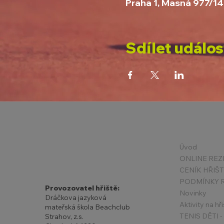
Praha 1, Masná 977/14
Sdílet událos
Úvod
ONLINE REZ
CENÍK HŘIŠ
Provozovatel hřiště:
Novinky
Dráčkova jazyková
Aktivity na hři
mateřská škola Beachclub
Strahov, z.s.