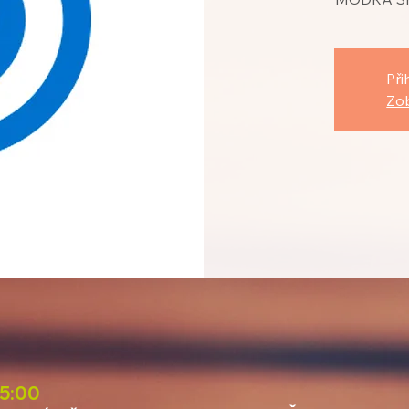
Při
Zob
15:00