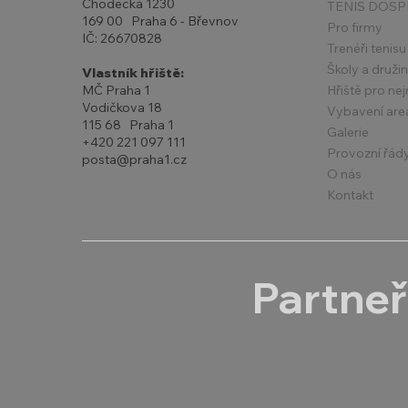
Chodecká 1230
TENIS DOSP
169 00 Praha 6 - Břevnov
Pro firmy
IČ: 26670828
Trenéři tenisu
Školy a druži
Vlastník hřiště:
Hřiště pro ne
MČ Praha 1
Vodičkova 18
Vybavení are
115 68 Praha 1
Galerie
+420 221 097 111
Provozní řád
posta@praha1.cz
O nás
Kontakt
Partneř