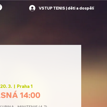
VSTUP TENIS | děti a dospělí
 20. 3.
  |  
Praha 1
SNÁ 14:00
PINA - MINITENIS (4-7)