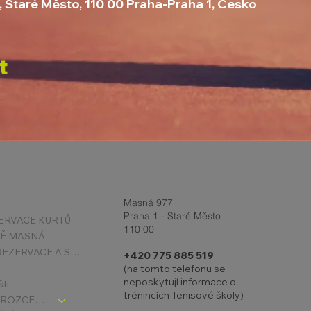
, Staré Město, 110 00 Praha-Praha 1, Česko
t
Masná 977
Praha 1 - Staré Město
ERVACE KURTŮ
110 00
TĚ MASNÁ
PODMÍNKY REZERVACE A STORNA
+420 775 885 519
(na tomto telefonu se
neposkytují informace o
šti
trénincích Tenisové školy)
TENIS DĚTI - ROZCESTNÍK