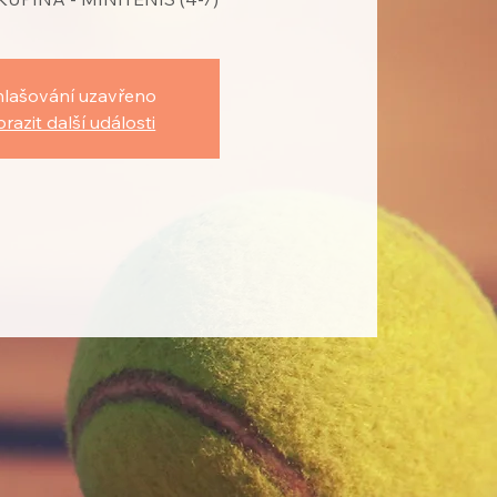
hlašování uzavřeno
razit další události