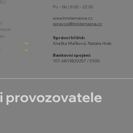
ĚLÍ
Po - Ne | 8:00 - 22:00
www.hristemasna.cz
ny
spravce@hristemasna.cz
jmenší
álu
Správci hřiště:
Anežka Maříková, Natalia Hrab
y
Bankovní spojení:
107-6813820257 / 0100
i provozovatele