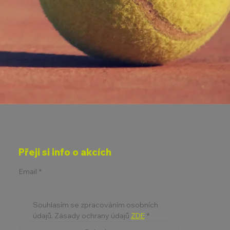
Přeji si info o akcích
Email
*
Souhlasím se zpracováním osobních 
údajů. Zásady ochrany údajů 
ZDE
*