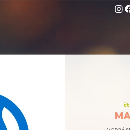
čt
MA
MODRÁ SKU