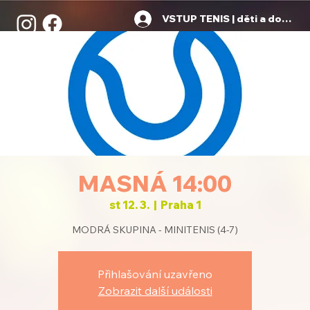
VSTUP TENIS | děti a dospělí
MASNÁ 14:00
st 12. 3.
  |  
Praha 1
MODRÁ SKUPINA - MINITENIS (4-7)
Přihlašování uzavřeno
Zobrazit další události