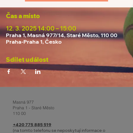
Čas a místo
12. 3. 2025 14:00 – 15:00
Praha 1, Masná 977/14, Staré Město, 110 00
Praha-Praha 1, Česko
Sdílet událost
Masná 977
Praha 1 - Staré Město
110 00
+420 775 885 519
(na tomto telefonu se neposkytují informace o