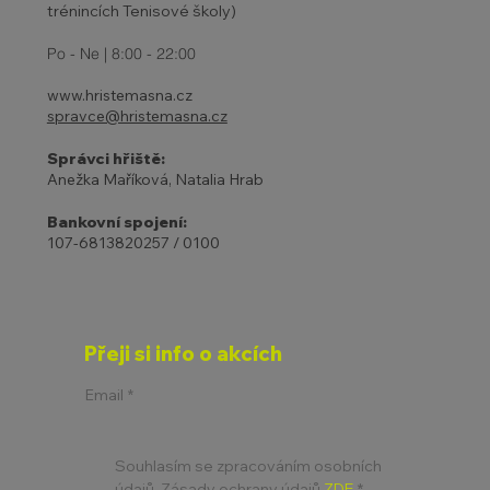
trénincích Tenisové školy)
Po - Ne | 8:00 - 22:00
www.hristemasna.cz
spravce@hristemasna.cz
Správci hřiště:
Anežka Maříková, Natalia Hrab
Bankovní spojení:
107-6813820257 / 0100
Přeji si info o akcích
Email
*
Souhlasím se zpracováním osobních 
údajů. Zásady ochrany údajů 
ZDE
*