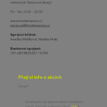
trénincích Tenisové školy)
Po - Ne | 8:00 - 22:00
www.hristemasna.cz
spravce@hristemasna.cz
Správci hřiště:
Anežka Maříková, Natalia Hrab
Bankovní spojení:
107-6813820257 / 0100
Přeji si info o akcích
Email
*
Souhlasím se zpracováním osobních 
údajů. Zásady ochrany údajů 
ZDE
*