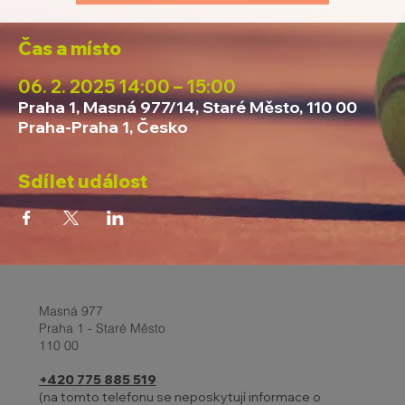
Čas a místo
06. 2. 2025 14:00 – 15:00
Praha 1, Masná 977/14, Staré Město, 110 00
Praha-Praha 1, Česko
Sdílet událost
Masná 977
Praha 1 - Staré Město
110 00
+420 775 885 519
(na tomto telefonu se neposkytují informace o