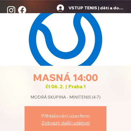
VSTUP TENIS | děti a dospělí
MASNÁ 14:00
čt 06. 2.
  |  
Praha 1
MODRÁ SKUPINA - MINITENIS (4-7)
Přihlašování uzavřeno
Zobrazit další události