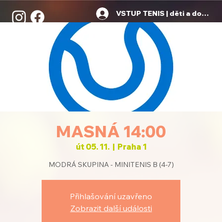
VSTUP TENIS | děti a dospělí
MASNÁ 14:00
út 05. 11.
  |  
Praha 1
MODRÁ SKUPINA - MINITENIS B (4-7)
Přihlašování uzavřeno
Zobrazit další události