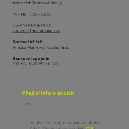
trénincích Tenisové školy)
Po - Ne | 8:00 - 22:00
www.hristemasna.cz
spravce@hristemasna.cz
Správci hřiště:
Anežka Maříková, Natalia Hrab
Bankovní spojení:
107-6813820257 / 0100
Přeji si info o akcích
Email
*
Souhlasím se zpracováním osobních 
údajů. Zásady ochrany údajů 
ZDE
*