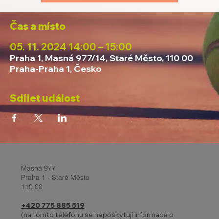
Čas a místo
05. 11. 2024 14:00 – 15:00
Praha 1, Masná 977/14, Staré Město, 110 00
Praha-Praha 1, Česko
Sdílet událost
Masná 977
Praha 1 - Staré Město
110 00
+420 775 885 519
(na tomto telefonu se neposkytují informace o