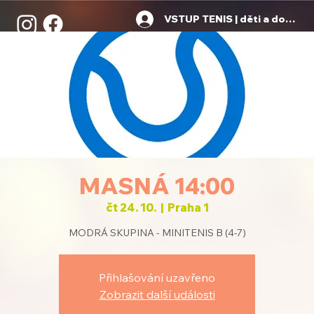
VSTUP TENIS | děti a dospělí
MASNÁ 14:00
čt 24. 10.
  |  
Praha 1
MODRÁ SKUPINA - MINITENIS B (4-7)
Přihlašování uzavřeno
Zobrazit další události