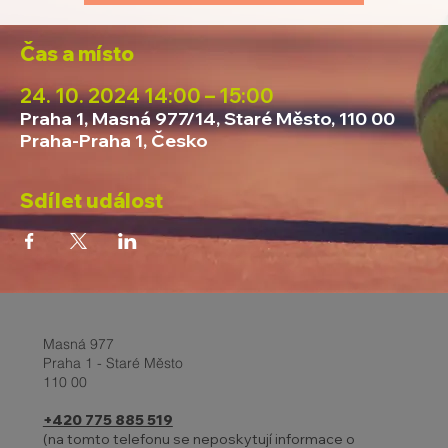
Čas a místo
24. 10. 2024 14:00 – 15:00
Praha 1, Masná 977/14, Staré Město, 110 00
Praha-Praha 1, Česko
Sdílet událost
Masná 977
Praha 1 - Staré Město
110 00
+420 775 885 519
(na tomto telefonu se neposkytují informace o