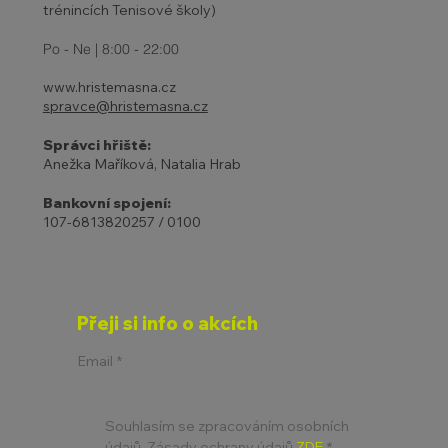
trénincích Tenisové školy)
Po - Ne | 8:00 - 22:00
www.hristemasna.cz
spravce@hristemasna.cz
Správci hřiště:
Anežka Maříková, Natalia Hrab
Bankovní spojení:
107-6813820257 / 0100
Přeji si info o akcích
Email
*
Souhlasím se zpracováním osobních 
údajů. Zásady ochrany údajů 
ZDE
*