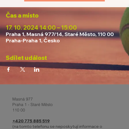
Čas a místo
17. 10. 2024 14:00 – 15:00
Praha 1, Masná 977/14, Staré Město, 110 00
Praha-Praha 1, Česko
Sdílet událost
Masná 977
Praha 1 - Staré Město
110 00
+420 775 885 519
(na tomto telefonu se neposkytují informace o