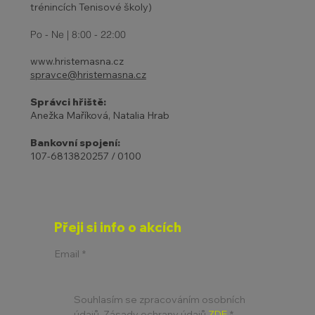
trénincích Tenisové školy)
Po - Ne | 8:00 - 22:00
www.hristemasna.cz
spravce@hristemasna.cz
Správci hřiště:
Anežka Maříková, Natalia Hrab
Bankovní spojení:
107-6813820257 / 0100
Přeji si info o akcích
Email
*
Souhlasím se zpracováním osobních 
údajů. Zásady ochrany údajů 
ZDE
*