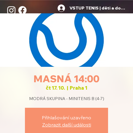
VSTUP TENIS | děti a dospělí
MASNÁ 14:00
čt 17. 10.
  |  
Praha 1
MODRÁ SKUPINA - MINITENIS B (4-7)
Přihlašování uzavřeno
Zobrazit další události