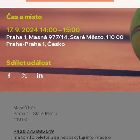
Čas a místo
17. 9. 2024 14:00 – 15:00
Praha 1, Masná 977/14, Staré Město, 110 00
Praha-Praha 1, Česko
Sdílet událost
Masná 977
Praha 1 - Staré Město
110 00
+420 775 885 519
(na tomto telefonu se neposkytují informace o