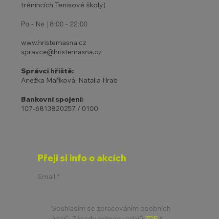
trénincích Tenisové školy)
Po - Ne | 8:00 - 22:00
www.hristemasna.cz
spravce@hristemasna.cz
Správci hřiště:
Anežka Maříková, Natalia Hrab
Bankovní spojení:
107-6813820257 / 0100
Přeji si info o akcích
Email
*
Souhlasím se zpracováním osobních 
údajů. Zásady ochrany údajů 
ZDE
*