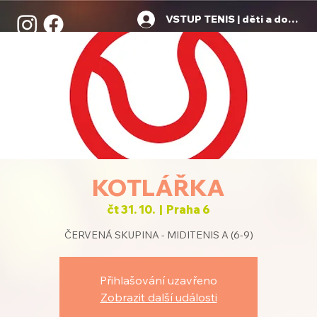
VSTUP TENIS | děti a dospělí
KOTLÁŘKA
čt 31. 10.
  |  
Praha 6
ČERVENÁ SKUPINA - MIDITENIS A (6-9)
Přihlašování uzavřeno
Zobrazit další události