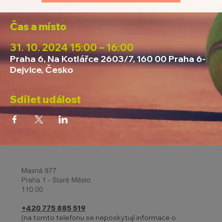
Čas a místo
31. 10. 2024 15:00 – 16:00
Praha 6, Na Kotlářce 2603/7, 160 00 Praha 6-
Dejvice, Česko
Sdílet událost
Masná 977
Praha 1 - Staré Město
110 00
+420 775 885 519
(na tomto telefonu se neposkytují informace o