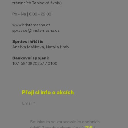
trénincích Tenisové školy)
Po - Ne | 8:00 - 22:00
www.hristemasna.cz
spravce@hristemasna.cz
Správci hřiště:
Anežka Maříková, Natalia Hrab
Bankovní spojení:
107-6813820257 / 0100
Přeji si info o akcích
Email
*
Souhlasím se zpracováním osobních 
údajů. Zásady ochrany údajů 
ZDE
*