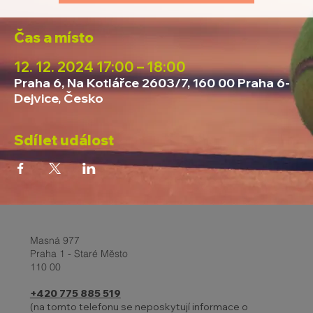
Čas a místo
12. 12. 2024 17:00 – 18:00
Praha 6, Na Kotlářce 2603/7, 160 00 Praha 6-
Dejvice, Česko
Sdílet událost
Masná 977
Praha 1 - Staré Město
110 00
+420 775 885 519
(na tomto telefonu se neposkytují informace o