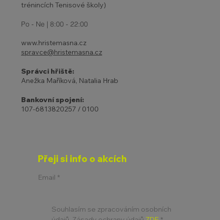
trénincích Tenisové školy)
Po - Ne | 8:00 - 22:00
www.hristemasna.cz
spravce@hristemasna.cz
Správci hřiště:
Anežka Maříková, Natalia Hrab
Bankovní spojení:
107-6813820257 / 0100
Přeji si info o akcích
Email
*
Souhlasím se zpracováním osobních 
údajů. Zásady ochrany údajů 
ZDE
*