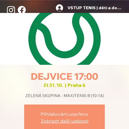
VSTUP TENIS | děti a dospělí
DEJVICE 17:00
čt 31. 10.
  |  
Praha 6
ZELENÁ SKUPINA - MAXITENIS B (10-14)
Přihlašování uzavřeno
Zobrazit další události