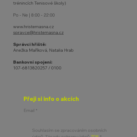
trénincích Tenisové školy)
Po - Ne | 8:00 - 22:00
www.hristemasna.cz
spravce@hristemasna.cz
Správci hřiště:
Anežka Maříková, Natalia Hrab
Bankovní spojení:
107-6813820257 / 0100
Přeji si info o akcích
Email
*
Souhlasím se zpracováním osobních 
údajů. Zásady ochrany údajů 
ZDE
*