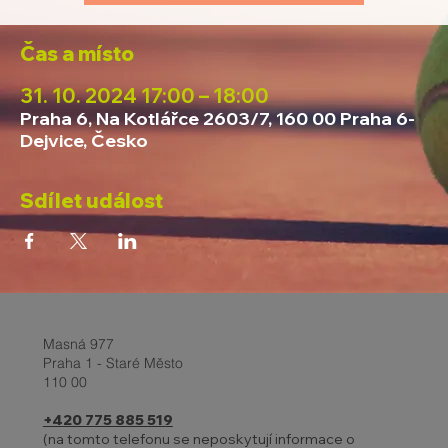
Čas a místo
31. 10. 2024 17:00 – 18:00
Praha 6, Na Kotlářce 2603/7, 160 00 Praha 6-
Dejvice, Česko
Sdílet událost
Masná 977
Praha 1 - Staré Město
110 00
+420 775 885 519
(na tomto telefonu se neposkytují informace o