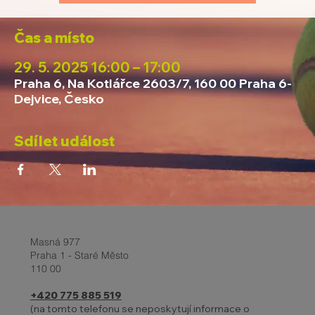
Čas a místo
29. 5. 2025 16:00 – 17:00
Praha 6, Na Kotlářce 2603/7, 160 00 Praha 6-
Dejvice, Česko
Sdílet událost
Masná 977
Praha 1 - Staré Město
110 00
+420 775 885 519
(na tomto telefonu se neposkytují informace o