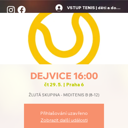
VSTUP TENIS | děti a dospělí
DEJVICE 16:00
čt 29. 5.
  |  
Praha 6
ŽLUTÁ SKUPINA - MIDITENIS B (8-12)
Přihlašování uzavřeno
Zobrazit další události