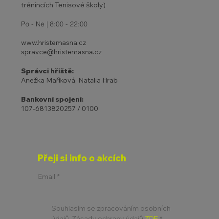
trénincích Tenisové školy)
Po - Ne | 8:00 - 22:00
www.hristemasna.cz
spravce@hristemasna.cz
Správci hřiště:
Anežka Maříková, Natalia Hrab
Bankovní spojení:
107-6813820257 / 0100
Přeji si info o akcích
Email
*
Souhlasím se zpracováním osobních 
údajů. Zásady ochrany údajů 
ZDE
*