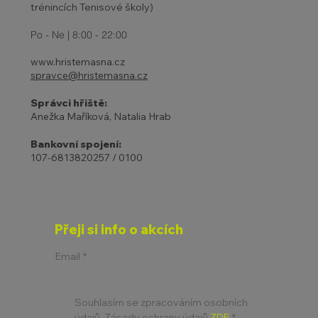
trénincích Tenisové školy)
Po - Ne | 8:00 - 22:00
www.hristemasna.cz
spravce@hristemasna.cz
Správci hřiště:
Anežka Maříková, Natalia Hrab
Bankovní spojení:
107-6813820257 / 0100
Přeji si info o akcích
Email
*
Souhlasím se zpracováním osobních 
údajů. Zásady ochrany údajů 
ZDE
*