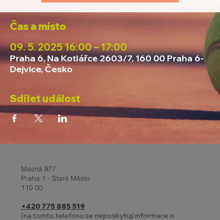
Čas a místo
09. 5. 2025 16:00 – 17:00
Praha 6, Na Kotlářce 2603/7, 160 00 Praha 6-
Dejvice, Česko
Sdílet událost
Masná 977
Praha 1 - Staré Město
110 00
+420 775 885 519
(na tomto telefonu se neposkytují informace o