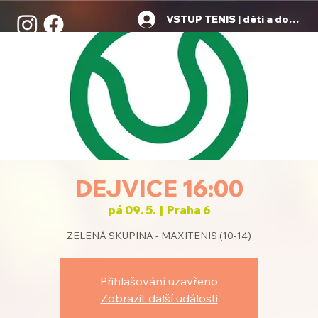
VSTUP TENIS | děti a dospělí
DEJVICE 16:00
pá 09. 5.
  |  
Praha 6
ZELENÁ SKUPINA - MAXITENIS (10-14)
Přihlašování uzavřeno
Zobrazit další události