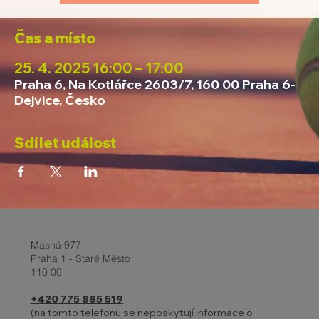
Čas a místo
25. 4. 2025 16:00 – 17:00
Praha 6, Na Kotlářce 2603/7, 160 00 Praha 6-
Dejvice, Česko
Sdílet událost
Masná 977
Praha 1 - Staré Město
110 00
+420 775 885 519
(na tomto telefonu se neposkytují informace o