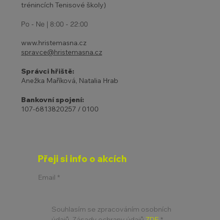
trénincích Tenisové školy)
Po - Ne | 8:00 - 22:00
www.hristemasna.cz
spravce@hristemasna.cz
Správci hřiště:
Anežka Maříková, Natalia Hrab
Bankovní spojení:
107-6813820257 / 0100
Přeji si info o akcích
Email
*
Souhlasím se zpracováním osobních 
údajů. Zásady ochrany údajů 
ZDE
*