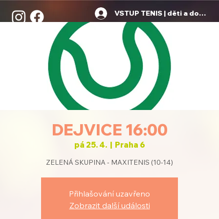
VSTUP TENIS | děti a dospělí
DEJVICE 16:00
pá 25. 4.
  |  
Praha 6
ZELENÁ SKUPINA - MAXITENIS (10-14)
Přihlašování uzavřeno
Zobrazit další události