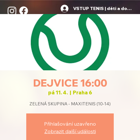
VSTUP TENIS | děti a dospělí
DEJVICE 16:00
pá 11. 4.
  |  
Praha 6
ZELENÁ SKUPINA - MAXITENIS (10-14)
Přihlašování uzavřeno
Zobrazit další události