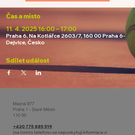
Čas a místo
11. 4. 2025 16:00 – 17:00
Praha 6, Na Kotlářce 2603/7, 160 00 Praha 6-
Dejvice, Česko
Sdílet událost
Masná 977
Praha 1 - Staré Město
110 00
+420 775 885 519
(na tomto telefonu se neposkytují informace o