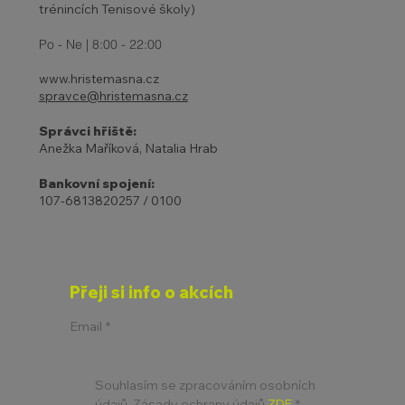
trénincích Tenisové školy)
Po - Ne | 8:00 - 22:00
www.hristemasna.cz
spravce@hristemasna.cz
Správci hřiště:
Anežka Maříková, Natalia Hrab
Bankovní spojení:
107-6813820257 / 0100
Přeji si info o akcích
Email
*
Souhlasím se zpracováním osobních 
údajů. Zásady ochrany údajů 
ZDE
*