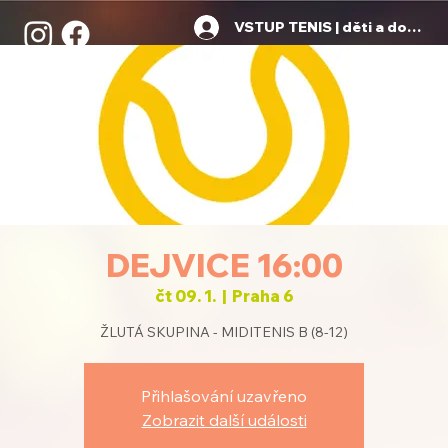
VSTUP TENIS | děti a dospělí
DEJVICE 16:00
čt 09. 1.
  |  
Praha 6
ŽLUTÁ SKUPINA - MIDITENIS B (8-12)
Přihlašování uzavřeno
Zobrazit další události