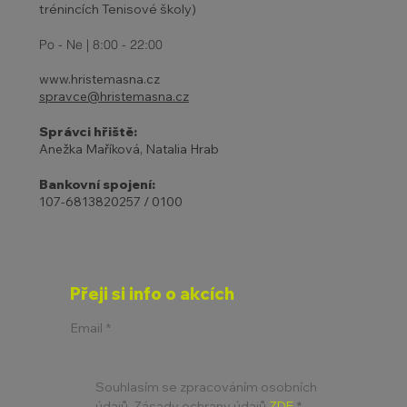
trénincích Tenisové školy)
Po - Ne | 8:00 - 22:00
www.hristemasna.cz
spravce@hristemasna.cz
Správci hřiště:
Anežka Maříková, Natalia Hrab
Bankovní spojení:
107-6813820257 / 0100
Přeji si info o akcích
Email
*
Souhlasím se zpracováním osobních 
údajů. Zásady ochrany údajů 
ZDE
*