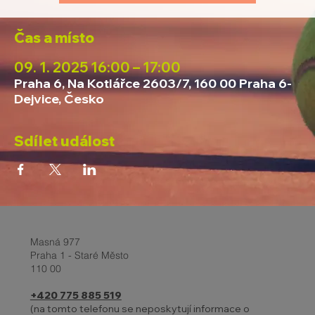
Čas a místo
09. 1. 2025 16:00 – 17:00
Praha 6, Na Kotlářce 2603/7, 160 00 Praha 6-
Dejvice, Česko
Sdílet událost
Masná 977
Praha 1 - Staré Město
110 00
+420 775 885 519
(na tomto telefonu se neposkytují informace o