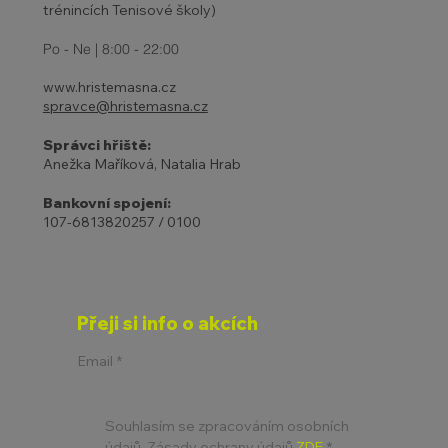
trénincích Tenisové školy)
Po - Ne | 8:00 - 22:00
www.hristemasna.cz
spravce@hristemasna.cz
Správci hřiště:
Anežka Maříková, Natalia Hrab
Bankovní spojení:
107-6813820257 / 0100
Přeji si info o akcích
Email
*
Souhlasím se zpracováním osobních 
údajů. Zásady ochrany údajů 
ZDE
*