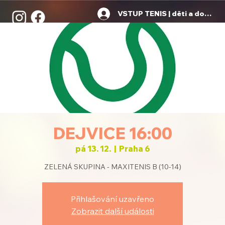
VSTUP TENIS | děti a dospělí
DEJVICE 16:00
pá 13. 12.
  |  
Praha 6
ZELENÁ SKUPINA - MAXITENIS B (10-14)
Přihlašování uzavřeno
Zobrazit další události