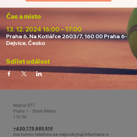
Čas a místo
13. 12. 2024 16:00 – 17:00
Praha 6, Na Kotlářce 2603/7, 160 00 Praha 6-
Dejvice, Česko
Sdílet událost
Masná 977
Praha 1 - Staré Město
110 00
+420 775 885 519
(na tomto telefonu se neposkytují informace o