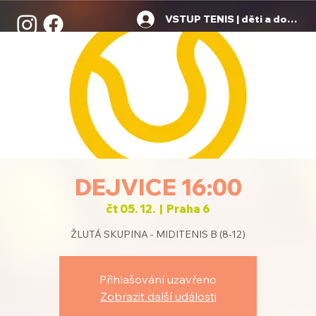
VSTUP TENIS | děti a dospělí
DEJVICE 16:00
čt 05. 12.
  |  
Praha 6
ŽLUTÁ SKUPINA - MIDITENIS B (8-12)
Přihlašování uzavřeno
Zobrazit další události