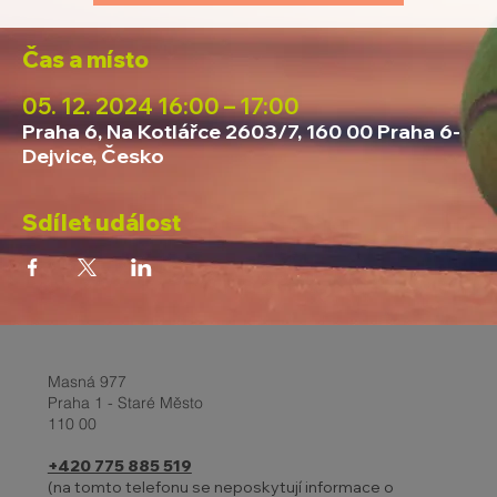
Čas a místo
05. 12. 2024 16:00 – 17:00
Praha 6, Na Kotlářce 2603/7, 160 00 Praha 6-
Dejvice, Česko
Sdílet událost
Masná 977
Praha 1 - Staré Město
110 00
+420 775 885 519
(na tomto telefonu se neposkytují informace o