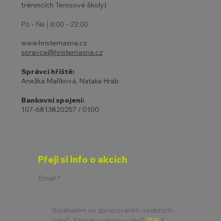
trénincích Tenisové školy)
Po - Ne | 8:00 - 22:00
www.hristemasna.cz
spravce@hristemasna.cz
Správci hřiště:
Anežka Maříková, Natalia Hrab
Bankovní spojení:
107-6813820257 / 0100
Přeji si info o akcích
Email
*
Souhlasím se zpracováním osobních 
údajů. Zásady ochrany údajů 
ZDE
*