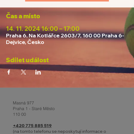
Čas a místo
14. 11. 2024 16:00 – 17:00
Praha 6, Na Kotlářce 2603/7, 160 00 Praha 6-
Dejvice, Česko
Sdílet událost
Masná 977
Praha 1 - Staré Město
110 00
+420 775 885 519
(na tomto telefonu se neposkytují informace o