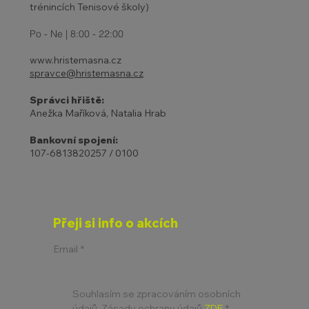
trénincích Tenisové školy)
Po - Ne | 8:00 - 22:00
www.hristemasna.cz
spravce@hristemasna.cz
Správci hřiště:
Anežka Maříková, Natalia Hrab
Bankovní spojení:
107-6813820257 / 0100
Přeji si info o akcích
Email
*
Souhlasím se zpracováním osobních 
údajů. Zásady ochrany údajů 
ZDE
*