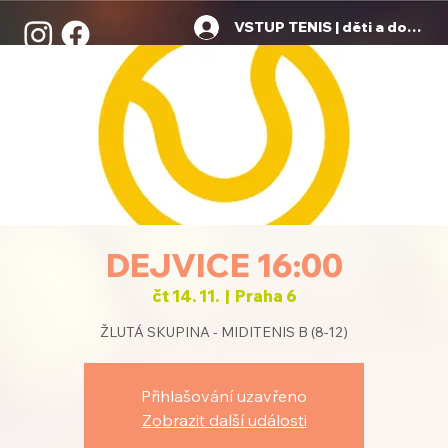
VSTUP TENIS | děti a dospělí
DEJVICE 16:00
čt 14. 11.
  |  
Praha 6
ŽLUTÁ SKUPINA - MIDITENIS B (8-12)
Přihlašování uzavřeno
Zobrazit další události