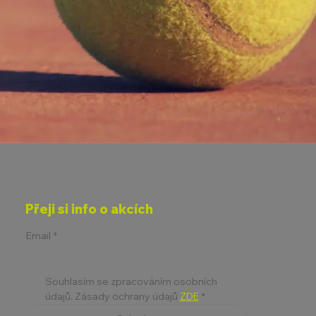
Přeji si info o akcích
Email
*
Souhlasím se zpracováním osobních 
údajů. Zásady ochrany údajů 
ZDE
*