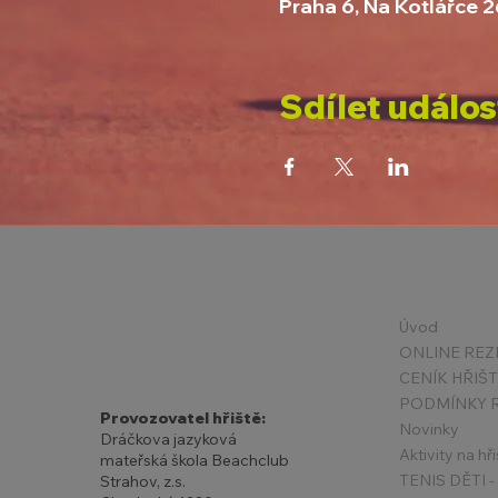
Praha 6, Na Kotlářce 
Sdílet událos
Úvod
ONLINE REZ
CENÍK HŘIŠ
Provozovatel hřiště:
Novinky
Dráčkova jazyková
Aktivity na hři
mateřská škola Beachclub
Strahov, z.s.