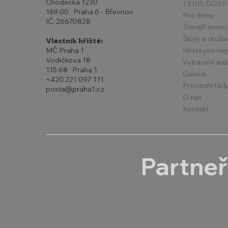
Chodecká 1230
TENIS DOSP
169 00 Praha 6 - Břevnov
Pro firmy
IČ: 26670828
Trenéři tenisu
Školy a druži
Vlastník hřiště:
Hřiště pro ne
MČ Praha 1
Vodičkova 18
Vybavení are
115 68 Praha 1
Galerie
+420 221 097 111
Provozní řád
posta@praha1.cz
O nás
Kontakt
Partneř