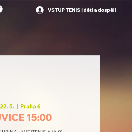
VSTUP TENIS | děti a dospělí
 22. 5.
  |  
Praha 6
VICE 15:00
UPINA - MIDITENIS A (6-9)