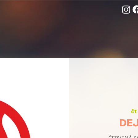
čt
DEJ
ČERVENÁ SK