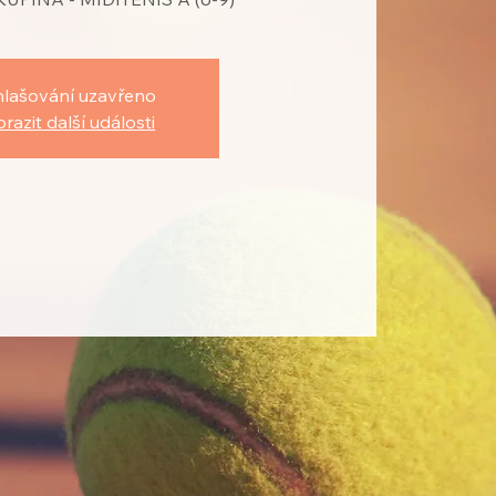
hlašování uzavřeno
razit další události