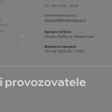
ĚLÍ
Po - Ne | 8:00 - 22:00
www.hristemasna.cz
ny
spravce@hristemasna.cz
jmenší
álu
Správci hřiště:
Anežka Maříková, Natalia Hrab
y
Bankovní spojení:
107-6813820257 / 0100
i provozovatele