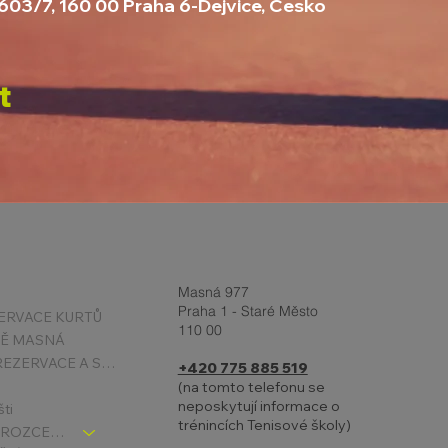
2603/7, 160 00 Praha 6-Dejvice, Česko
t
Masná 977
Praha 1 - Staré Město
ERVACE KURTŮ
110 00
TĚ MASNÁ
PODMÍNKY REZERVACE A STORNA
+420 775 885 519
(na tomto telefonu se
neposkytují informace o
šti
trénincích Tenisové školy)
TENIS DĚTI - ROZCESTNÍK