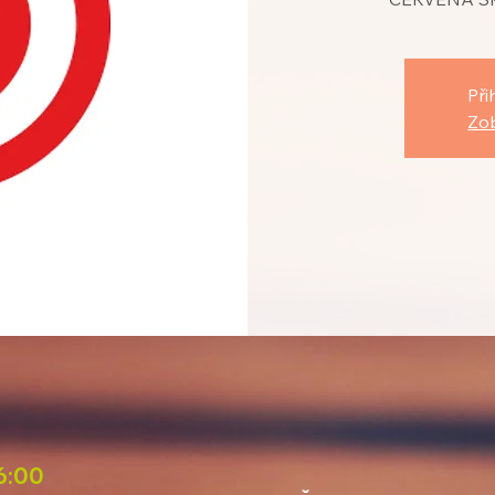
Při
Zob
16:00