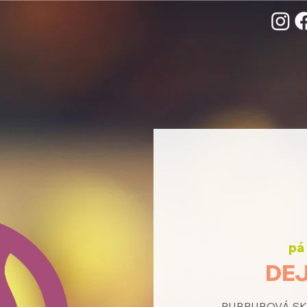
pá 
DEJ
PURPUROVÁ SKUP