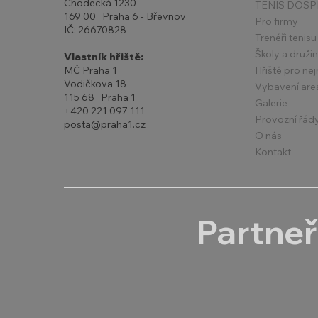
Chodecká 1230
TENIS DOSP
169 00 Praha 6 - Břevnov
Pro firmy
IČ: 26670828
Trenéři tenisu
Školy a druži
Vlastník hřiště:
Hřiště pro ne
MČ Praha 1
Vodičkova 18
Vybavení are
115 68 Praha 1
Galerie
+420 221 097 111
Provozní řád
posta@praha1.cz
O nás
Kontakt
Partneř