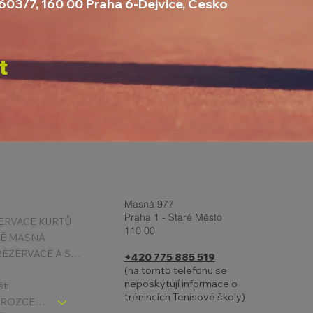
2603/7, 160 00 Praha 6-Dejvice, Česko
t
Masná 977
Praha 1 - Staré Město
ERVACE KURTŮ
110 00
TĚ MASNÁ
PODMÍNKY REZERVACE A STORNA
+420 775 885 519
(na tomto telefonu se
neposkytují informace o
šti
trénincích Tenisové školy)
TENIS DĚTI - ROZCESTNÍK