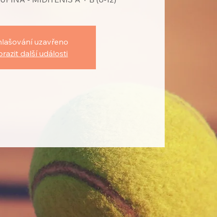
hlašování uzavřeno
razit další události