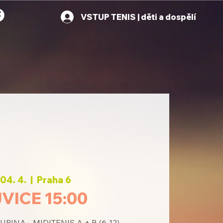
VSTUP TENIS | děti a dospělí
04. 4.
  |  
Praha 6
VICE 15:00
INA - MIDITENIS A + B (6-12)