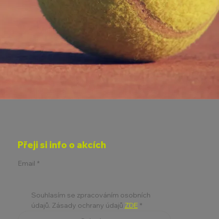
Přeji si info o akcích
Email
*
Souhlasím se zpracováním osobních 
údajů. Zásady ochrany údajů 
ZDE
*