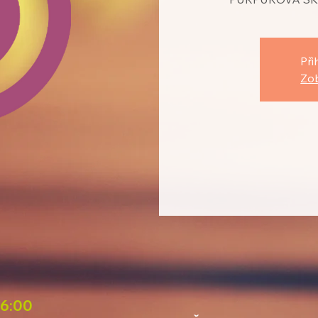
Při
Zob
16:00