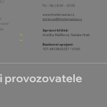
ĚLÍ
Po - Ne | 8:00 - 22:00
www.hristemasna.cz
ny
spravce@hristemasna.cz
jmenší
álu
Správci hřiště:
Anežka Maříková, Natalia Hrab
y
Bankovní spojení:
107-6813820257 / 0100
i provozovatele