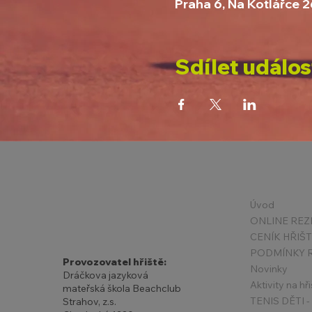
Praha 6, Na Kotlářce 
Sdílet událos
Úvod
ONLINE REZ
CENÍK HŘIŠ
Provozovatel hřiště:
Novinky
Dráčkova jazyková
Aktivity na hři
mateřská škola Beachclub
Strahov, z.s.