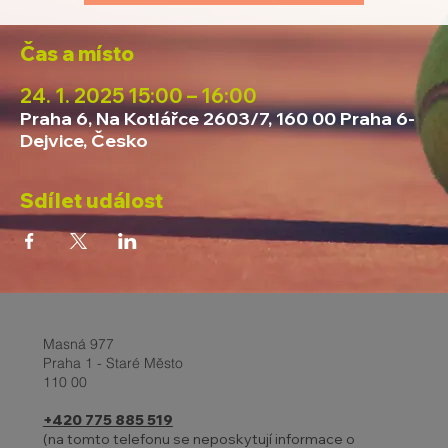
Čas a místo
24. 1. 2025 15:00 – 16:00
Praha 6, Na Kotlářce 2603/7, 160 00 Praha 6-
Dejvice, Česko
Sdílet událost
Masná 977
Praha 1 - Staré Město
110 00
+420 775 885 519
(na tomto telefonu se neposkytují informace o