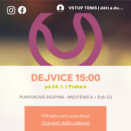
VSTUP TENIS | děti a dospělí
DEJVICE 15:00
pá 24. 1.
  |  
Praha 6
PURPUROVÁ SKUPINA - MIDITENIS A + B (6-12)
Přihlašování uzavřeno
Zobrazit další události