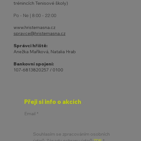
trénincích Tenisové školy)
Po - Ne | 8:00 - 22:00
www.hristemasna.cz
spravce@hristemasna.cz
Správci hřiště:
Anežka Maříková, Natalia Hrab
Bankovní spojení:
107-6813820257 / 0100
Přeji si info o akcích
Email
*
Souhlasím se zpracováním osobních 
údajů. Zásady ochrany údajů 
ZDE
*