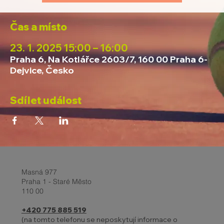
Čas a místo
23. 1. 2025 15:00 – 16:00
Praha 6, Na Kotlářce 2603/7, 160 00 Praha 6-
Dejvice, Česko
Sdílet událost
Masná 977
Praha 1 - Staré Město
110 00
+420 775 885 519
(na tomto telefonu se neposkytují informace o