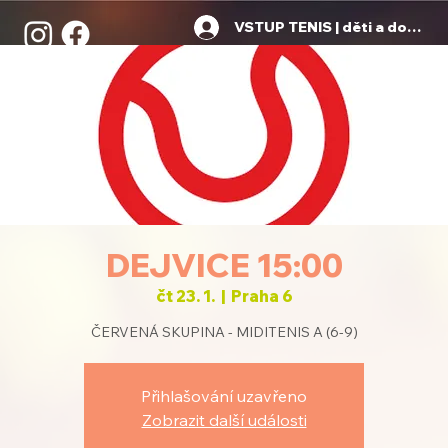
VSTUP TENIS | děti a dospělí
DEJVICE 15:00
čt 23. 1.
  |  
Praha 6
ČERVENÁ SKUPINA - MIDITENIS A (6-9)
Přihlašování uzavřeno
Zobrazit další události