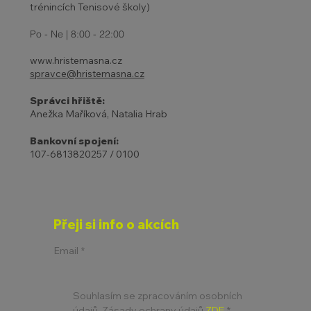
trénincích Tenisové školy)
Po - Ne | 8:00 - 22:00
www.hristemasna.cz
spravce@hristemasna.cz
Správci hřiště:
Anežka Maříková, Natalia Hrab
Bankovní spojení:
107-6813820257 / 0100
Přeji si info o akcích
Email
*
Souhlasím se zpracováním osobních 
údajů. Zásady ochrany údajů 
ZDE
*