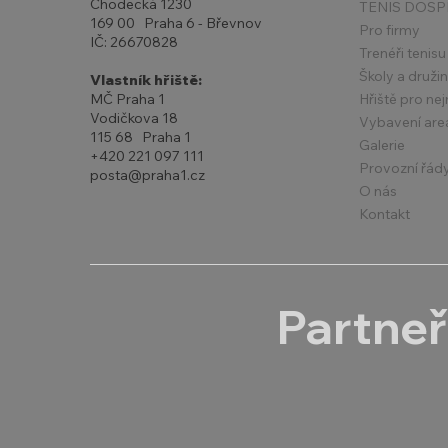
Chodecká 1230
TENIS DOSP
169 00 Praha 6 - Břevnov
Pro firmy
IČ: 26670828
Trenéři tenisu
Školy a druži
Vlastník hřiště:
Hřiště pro ne
MČ Praha 1
Vodičkova 18
Vybavení are
115 68 Praha 1
Galerie
+420 221 097 111
Provozní řád
posta@praha1.cz
O nás
Kontakt
Partneř