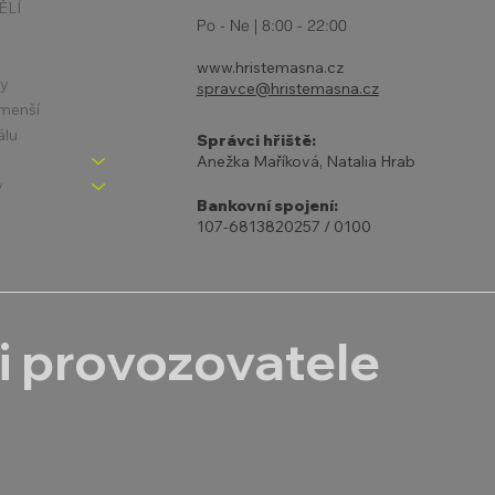
ĚLÍ
Po - Ne | 8:00 - 22:00
www.hristemasna.cz
ny
spravce@hristemasna.cz
jmenší
álu
Správci hřiště:
Anežka Maříková, Natalia Hrab
y
Bankovní spojení:
107-6813820257 / 0100
i provozovatele