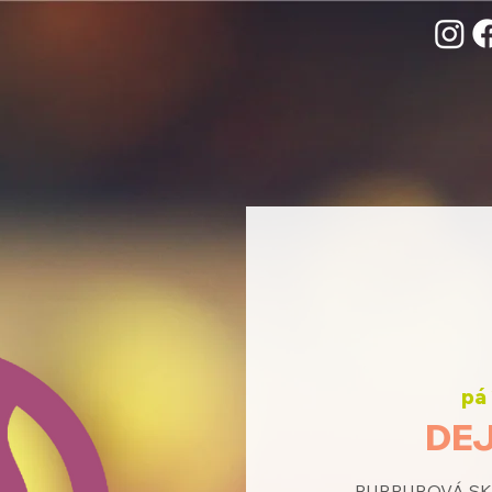
pá 
DEJ
PURPUROVÁ SKUP