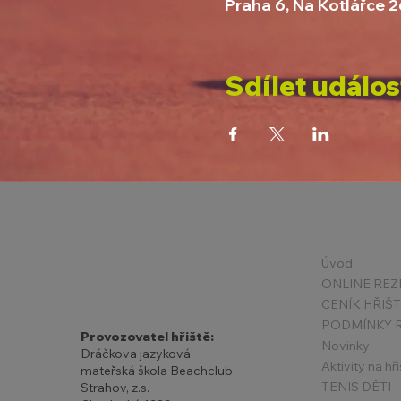
Praha 6, Na Kotlářce 
Sdílet událos
Úvod
ONLINE REZ
CENÍK HŘIŠ
Provozovatel hřiště:
Novinky
Dráčkova jazyková
Aktivity na hři
mateřská škola Beachclub
Strahov, z.s.