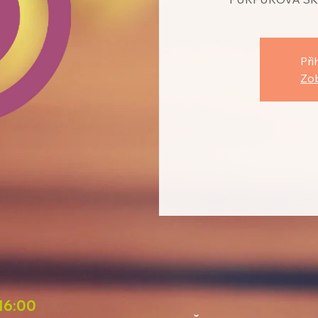
Při
Zob
 16:00