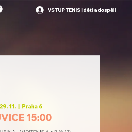
VSTUP TENIS | děti a dospělí
29. 11.
  |  
Praha 6
VICE 15:00
INA - MIDITENIS A + B (6-12)