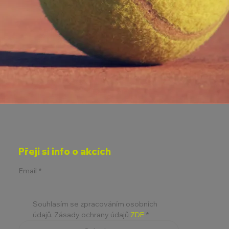
Přeji si info o akcích
Email
*
Souhlasím se zpracováním osobních 
údajů. Zásady ochrany údajů 
ZDE
*