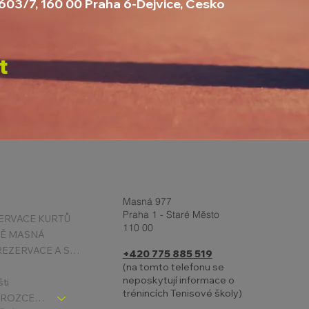
2603/7, 160 00 Praha 6-Dejvice, Česko
t
Masná 977
Praha 1 - Staré Město
ERVACE KURTŮ
110 00
TĚ MASNÁ
PODMÍNKY REZERVACE A STORNA
+420 775 885 519
(na tomto telefonu se
neposkytují informace o
šti
trénincích Tenisové školy)
TENIS DĚTI - ROZCESTNÍK