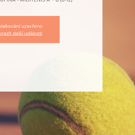
hlašování uzavřeno
razit další události