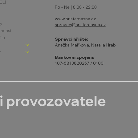
ĚLÍ
Po - Ne | 8:00 - 22:00
www.hristemasna.cz
ny
spravce@hristemasna.cz
jmenší
álu
Správci hřiště:
Anežka Maříková, Natalia Hrab
y
Bankovní spojení:
107-6813820257 / 0100
i provozovatele