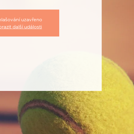
hlašování uzavřeno
razit další události