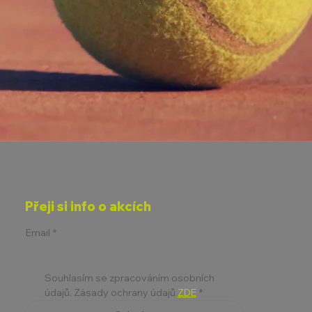
Přeji si info o akcích
Email
*
Souhlasím se zpracováním osobních 
údajů. Zásady ochrany údajů 
ZDE
*