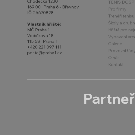
Chodecká 1230
TENIS DOSP
169 00 Praha 6 - Břevnov
Pro firmy
IČ: 26670828
Trenéři tenisu
Školy a druži
Vlastník hřiště:
Hřiště pro ne
MČ Praha 1
Vodičkova 18
Vybavení are
115 68 Praha 1
Galerie
+420 221 097 111
Provozní řád
posta@praha1.cz
O nás
Kontakt
Partneř