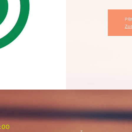
Při
Zob
8:00