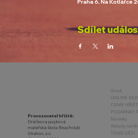
Praha 6, Na Kotlářce 
Sdílet událos
Úvod
ONLINE REZ
CENÍK HŘIŠ
Provozovatel hřiště:
Novinky
Dráčkova jazyková
Aktivity na hři
mateřská škola Beachclub
Strahov, z.s.