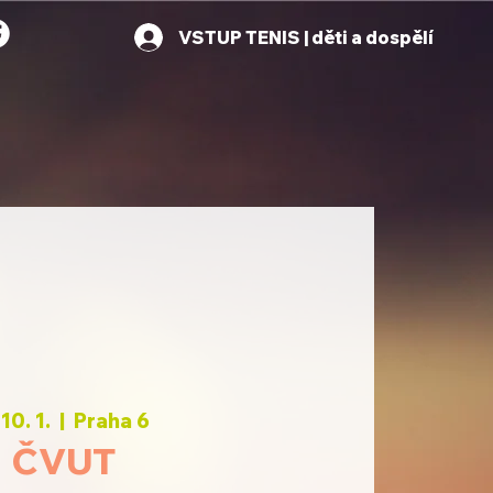
VSTUP TENIS | děti a dospělí
 10. 1.
  |  
Praha 6
ČVUT