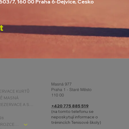
2603/7, 160 00 Praha 6-Dejvice, Česko
t
Masná 977
Praha 1 - Staré Město
ERVACE KURTŮ
110 00
TĚ MASNÁ
PODMÍNKY REZERVACE A STORNA
+420 775 885 519
(na tomto telefonu se
neposkytují informace o
šti
trénincích Tenisové školy)
TENIS DĚTI - ROZCESTNÍK