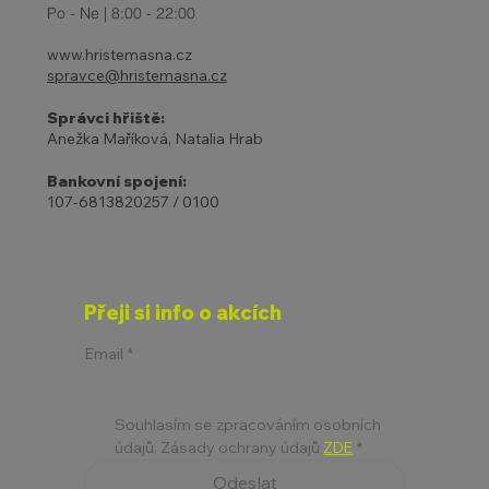
Po - Ne | 8:00 - 22:00
www.hristemasna.cz
spravce@hristemasna.cz
Správci hřiště:
Anežka Maříková, Natalia Hrab
Bankovní spojení:
107-6813820257 / 0100
Přeji si info o akcích
Email
*
Souhlasím se zpracováním osobních 
údajů. Zásady ochrany údajů 
ZDE
*
Odeslat