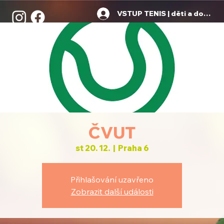
VSTUP TENIS | děti a dospělí
ČVUT
st 20. 12.
  |  
Praha 6
Přihlašování uzavřeno
Zobrazit další události