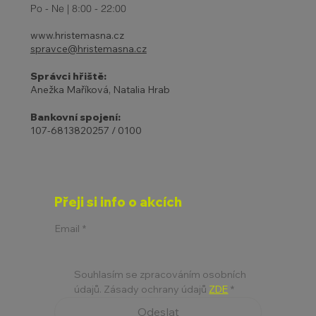
Po - Ne | 8:00 - 22:00
www.hristemasna.cz
spravce@hristemasna.cz
Správci hřiště:
Anežka Maříková, Natalia Hrab
Bankovní spojení:
107-6813820257 / 0100
Přeji si info o akcích
Email
*
Souhlasím se zpracováním osobních 
údajů. Zásady ochrany údajů 
ZDE
*
Odeslat