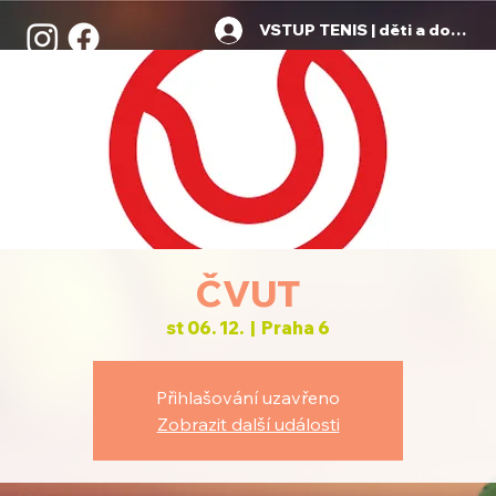
VSTUP TENIS | děti a dospělí
ČVUT
st 06. 12.
  |  
Praha 6
Přihlašování uzavřeno
Zobrazit další události