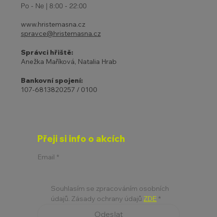
Po - Ne | 8:00 - 22:00
www.hristemasna.cz
spravce@hristemasna.cz
Správci hřiště:
Anežka Maříková, Natalia Hrab
Bankovní spojení:
107-6813820257 / 0100
Přeji si info o akcích
Email
*
Souhlasím se zpracováním osobních 
údajů. Zásady ochrany údajů 
ZDE
*
Odeslat