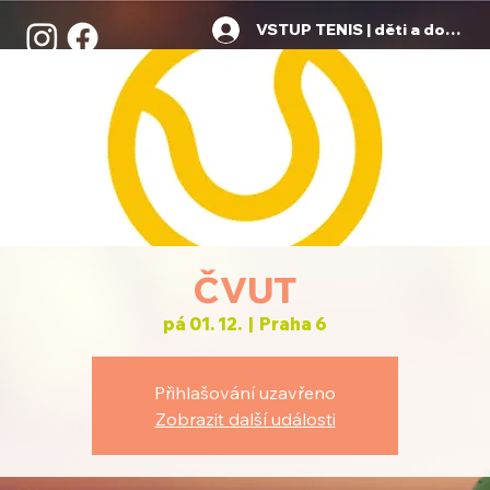
VSTUP TENIS | děti a dospělí
ČVUT
pá 01. 12.
  |  
Praha 6
Přihlašování uzavřeno
Zobrazit další události