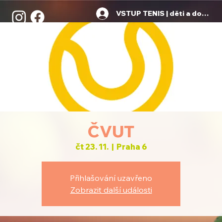
VSTUP TENIS | děti a dospělí
ČVUT
čt 23. 11.
  |  
Praha 6
Přihlašování uzavřeno
Zobrazit další události