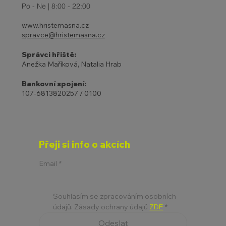
Po - Ne | 8:00 - 22:00
www.hristemasna.cz
spravce@hristemasna.cz
Správci hřiště:
Anežka Maříková, Natalia Hrab
Bankovní spojení:
107-6813820257 / 0100
Přeji si info o akcích
Email
*
Souhlasím se zpracováním osobních 
údajů. Zásady ochrany údajů 
ZDE
*
Odeslat