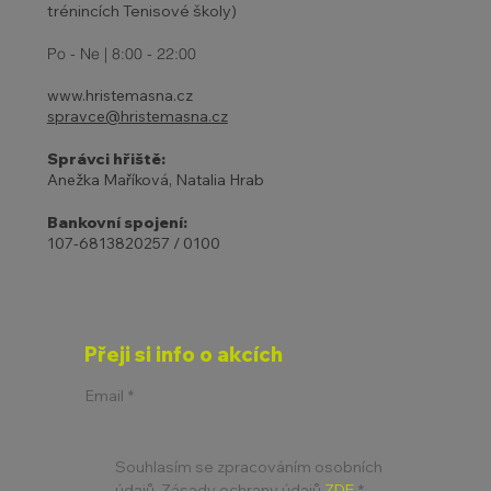
trénincích Tenisové školy)
Po - Ne | 8:00 - 22:00
www.hristemasna.cz
spravce@hristemasna.cz
Správci hřiště:
Anežka Maříková, Natalia Hrab
Bankovní spojení:
107-6813820257 / 0100
Přeji si info o akcích
Email
*
Souhlasím se zpracováním osobních 
údajů. Zásady ochrany údajů 
ZDE
*