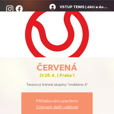
VSTUP TENIS | děti a dospělí
ČERVENÁ
čt 25. 4.
  |  
Praha 1
Tenisový trénink skupiny "miditenis A"
Přihlašování uzavřeno
Zobrazit další události