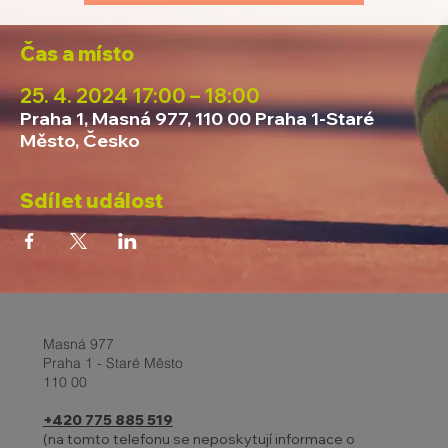
Čas a místo
25. 4. 2024 17:00 – 18:00
Praha 1, Masná 977, 110 00 Praha 1-Staré
Město, Česko
Sdílet událost
Masná 977
Praha 1 - Staré Město
110 00
+420 775 885 519
(na tomto telefonu se neposkytují informace o