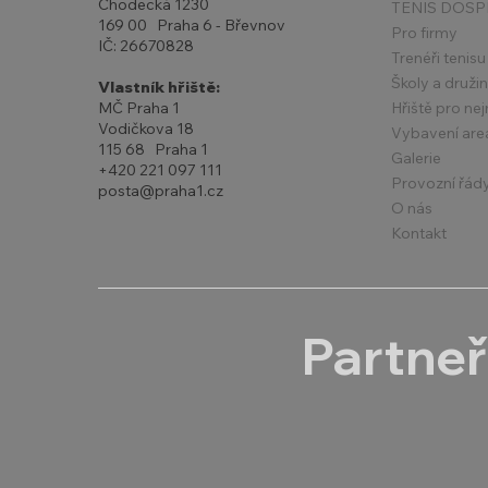
Chodecká 1230
TENIS DOSP
169 00 Praha 6 - Břevnov
Pro firmy
IČ: 26670828
Trenéři tenisu
Školy a druži
Vlastník hřiště:
Hřiště pro ne
MČ Praha 1
Vodičkova 18
Vybavení are
115 68 Praha 1
Galerie
+420 221 097 111
Provozní řád
posta@praha1.cz
O nás
Kontakt
Partneř