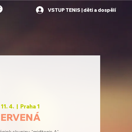
VSTUP TENIS | děti a dospělí
 11. 4.
  |  
Praha 1
ČERVENÁ
énink skupiny "miditenis A"