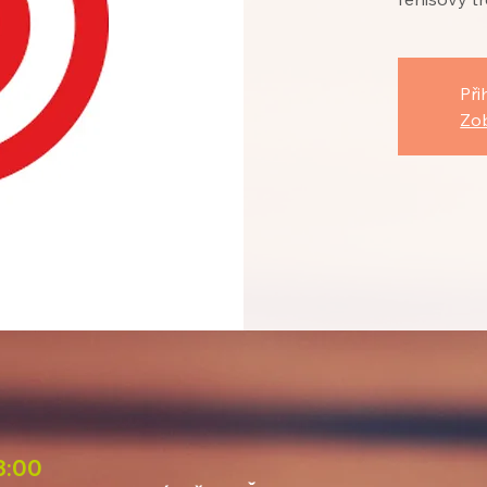
Při
Zob
18:00