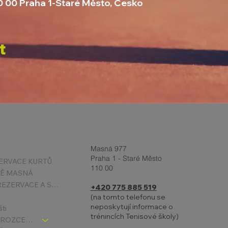
10 00 Praha 1-Staré Město, Česko
t
Masná 977
Praha 1 - Staré Město
ERVACE KURTŮ
110 00
TĚ MASNÁ
PODMÍNKY REZERVACE A STORNA
+420 775 885 519
(na tomto telefonu se
neposkytují informace o
šti
trénincích Tenisové školy)
TENIS DĚTI - ROZCESTNÍK