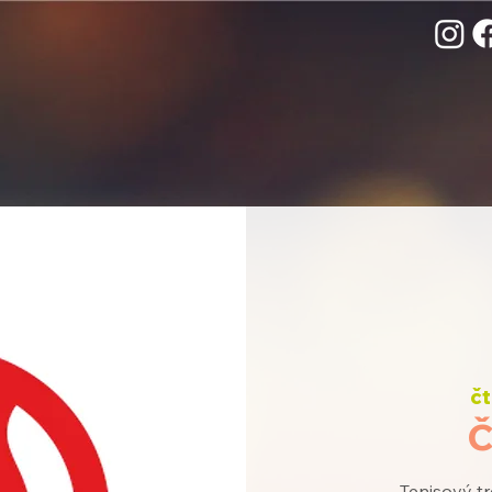
čt
Tenisový tr