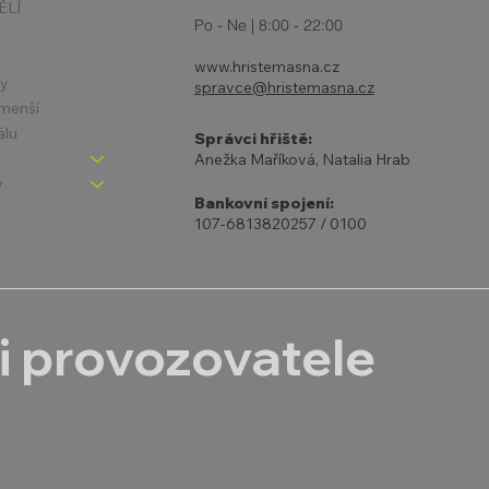
ĚLÍ
Po - Ne | 8:00 - 22:00
www.hristemasna.cz
ny
spravce@hristemasna.cz
jmenší
álu
Správci hřiště:
Anežka Maříková, Natalia Hrab
y
Bankovní spojení:
107-6813820257 / 0100
i provozovatele