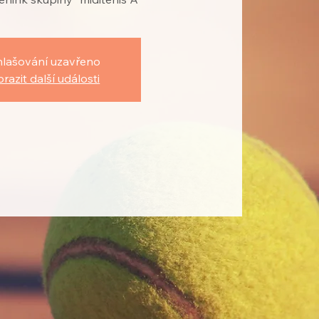
hlašování uzavřeno
razit další události