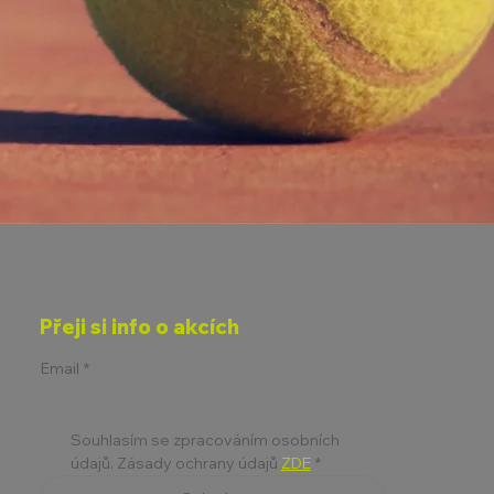
Přeji si info o akcích
Email
*
Souhlasím se zpracováním osobních 
údajů. Zásady ochrany údajů 
ZDE
*