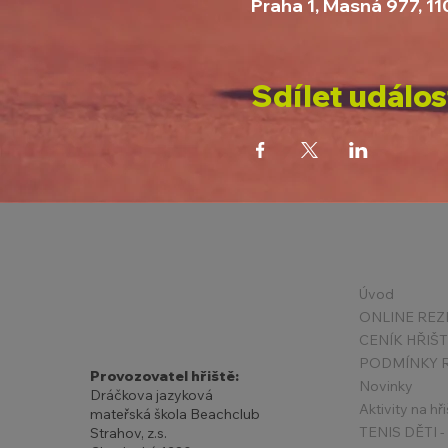
Praha 1, Masná 977, 1
Sdílet událos
Úvod
ONLINE REZ
CENÍK HŘIŠ
Provozovatel hřiště:
Novinky
Dráčkova jazyková
Aktivity na hři
mateřská škola Beachclub
Strahov, z.s.