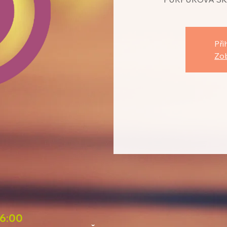
Při
Zob
16:00