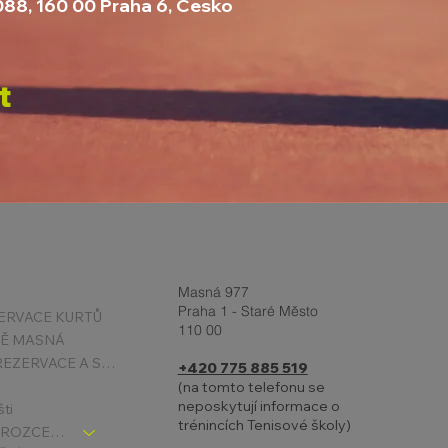
088, 160 00 Praha 6, Česko
t
Masná 977
Praha 1 - Staré Město
ERVACE KURTŮ
110 00
TĚ MASNÁ
PODMÍNKY REZERVACE A STORNA
+420 775 885 519
(na tomto telefonu se
neposkytují informace o
šti
trénincích Tenisové školy)
TENIS DĚTI - ROZCESTNÍK