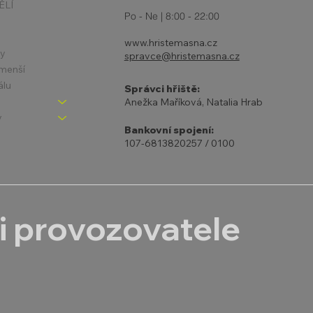
ĚLÍ
Po - Ne | 8:00 - 22:00
www.hristemasna.cz
ny
spravce@hristemasna.cz
jmenší
álu
Správci hřiště:
Anežka Maříková, Natalia Hrab
y
Bankovní spojení:
107-6813820257 / 0100
i provozovatele