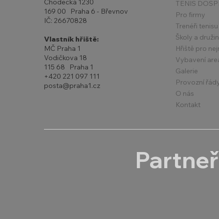
Chodecká 1230
TENIS DOSP
169 00 Praha 6 - Břevnov
Pro firmy
IČ: 26670828
Trenéři tenisu
Školy a druži
Vlastník hřiště:
Hřiště pro ne
MČ Praha 1
Vodičkova 18
Vybavení are
115 68 Praha 1
Galerie
+420 221 097 111
Provozní řád
posta@praha1.cz
O nás
Kontakt
Partneř