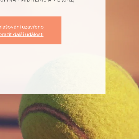
hlašování uzavřeno
razit další události