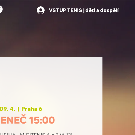
VSTUP TENIS | děti a dospělí
 09. 4.
  |  
Praha 6
ENEČ 15:00
INA - MIDITENIS A + B (6-12)