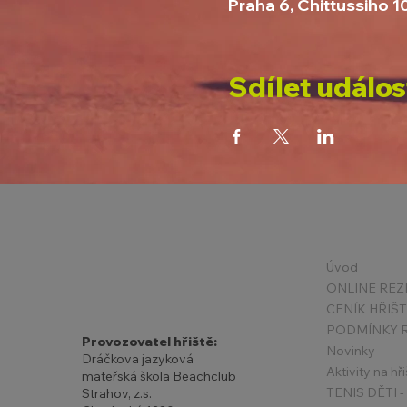
Praha 6, Chittussiho 1
Sdílet událos
Úvod
ONLINE REZ
CENÍK HŘIŠ
Provozovatel hřiště:
Novinky
Dráčkova jazyková
Aktivity na hři
mateřská škola Beachclub
Strahov, z.s.