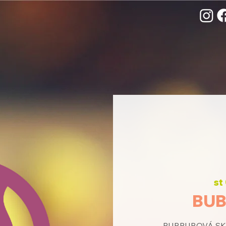
st
BUB
PURPUROVÁ SKUP