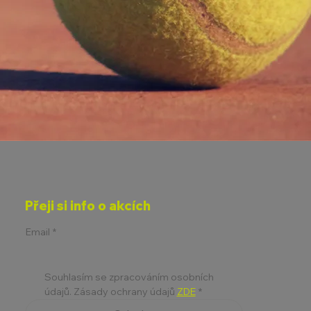
Přeji si info o akcích
Email
*
Souhlasím se zpracováním osobních 
údajů. Zásady ochrany údajů 
ZDE
*