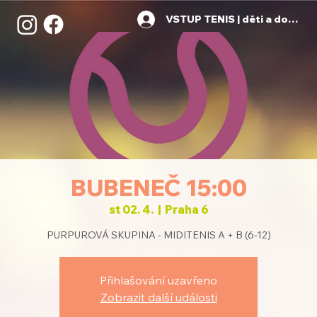
VSTUP TENIS | děti a dospělí
BUBENEČ 15:00
st 02. 4.
  |  
Praha 6
PURPUROVÁ SKUPINA - MIDITENIS A + B (6-12)
Přihlašování uzavřeno
Zobrazit další události