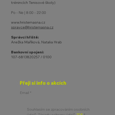
trénincích Tenisové školy)
Po - Ne | 8:00 - 22:00
www.hristemasna.cz
spravce@hristemasna.cz
Správci hřiště:
Anežka Maříková, Natalia Hrab
Bankovní spojení:
107-6813820257 / 0100
Přeji si info o akcích
Email
*
Souhlasím se zpracováním osobních 
údajů. Zásady ochrany údajů 
ZDE
*