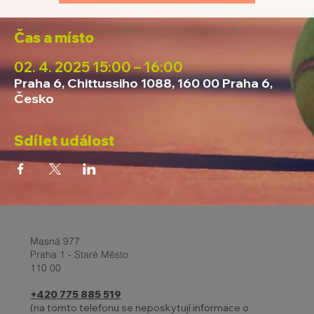
Čas a místo
02. 4. 2025 15:00 – 16:00
Praha 6, Chittussiho 1088, 160 00 Praha 6,
Česko
Sdílet událost
Masná 977
Praha 1 - Staré Město
110 00
+420 775 885 519
(na tomto telefonu se neposkytují informace o