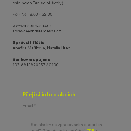
trénincích Tenisové školy)
Po - Ne | 8:00 - 22:00
www.hristemasna.cz
spravce@hristemasna.cz
Správci hřiště:
Anežka Maříková, Natalia Hrab
Bankovní spojení:
107-6813820257 / 0100
Přeji si info o akcích
Email
*
Souhlasím se zpracováním osobních 
údajů. Zásady ochrany údajů 
ZDE
*