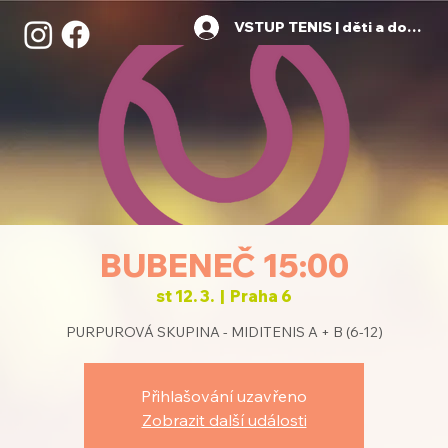
VSTUP TENIS | děti a dospělí
BUBENEČ 15:00
st 12. 3.
  |  
Praha 6
PURPUROVÁ SKUPINA - MIDITENIS A + B (6-12)
Přihlašování uzavřeno
Zobrazit další události