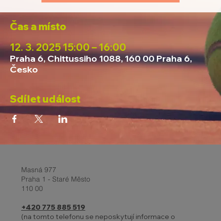
Čas a místo
12. 3. 2025 15:00 – 16:00
Praha 6, Chittussiho 1088, 160 00 Praha 6,
Česko
Sdílet událost
Masná 977
Praha 1 - Staré Město
110 00
+420 775 885 519
(na tomto telefonu se neposkytují informace o