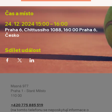
Čas a místo
24. 12. 2024 15:00 – 16:00
Praha 6, Chittussiho 1088, 160 00 Praha 6,
Česko
Sdílet událost
Masná 977
Praha 1 - Staré Město
110 00
+420 775 885 519
(na tomto telefonu se neposkytují informace o