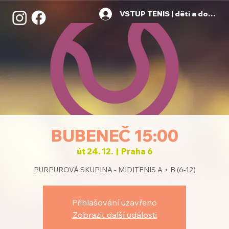
VSTUP TENIS | děti a dospělí
BUBENEČ 15:00
út 24. 12.
  |  
Praha 6
PURPUROVÁ SKUPINA - MIDITENIS A + B (6-12)
Přihlašování uzavřeno
Zobrazit další události