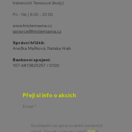
trénincích Tenisové školy)
Po - Ne | 8:00 - 22:00
www.hristemasna.cz
spravce@hristemasna.cz
Správci hřiště:
Anežka Maříková, Natalia Hrab
Bankovní spojení:
107-6813820257 / 0100
Přeji si info o akcích
Email
*
Souhlasím se zpracováním osobních 
údajů. Zásady ochrany údajů 
ZDE
*