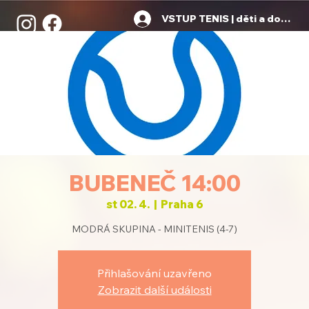
VSTUP TENIS | děti a dospělí
BUBENEČ 14:00
st 02. 4.
  |  
Praha 6
MODRÁ SKUPINA - MINITENIS (4-7)
Přihlašování uzavřeno
Zobrazit další události