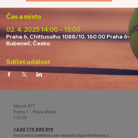
Čas a místo
02. 4. 2025 14:00 – 15:00
Praha 6, Chittussiho 1088/10, 160 00 Praha 6-
Bubeneč, Česko
Sdílet událost
Masná 977
Praha 1 - Staré Město
110 00
+420 775 885 519
(na tomto telefonu se neposkytují informace o