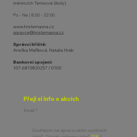
trénincích Tenisové školy)
Po - Ne | 8:00 - 22:00
www.hristemasna.cz
spravce@hristemasna.cz
Správci hřiště:
Anežka Maříková, Natalia Hrab
Bankovní spojení:
107-6813820257 / 0100
Přeji si info o akcích
Email
*
Souhlasím se zpracováním osobních 
údajů. Zásady ochrany údajů 
ZDE
*