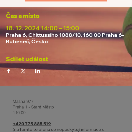
Čas a místo
18. 12. 2024 14:00 – 15:00
Praha 6, Chittussiho 1088/10, 160 00 Praha 6-
Bubeneč, Česko
Sdílet událost
Masná 977
Praha 1 - Staré Město
110 00
+420 775 885 519
(na tomto telefonu se neposkytují informace o