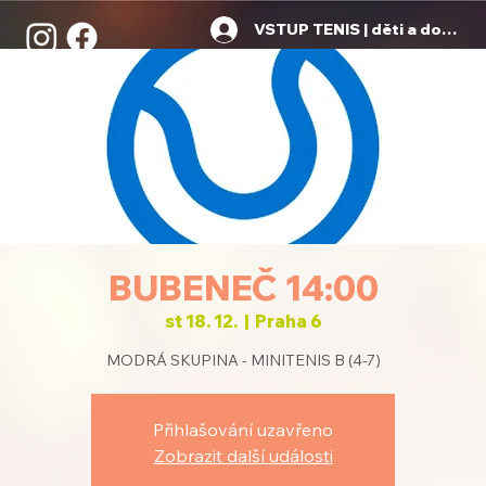
VSTUP TENIS | děti a dospělí
BUBENEČ 14:00
st 18. 12.
  |  
Praha 6
MODRÁ SKUPINA - MINITENIS B (4-7)
Přihlašování uzavřeno
Zobrazit další události