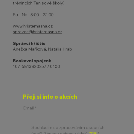
trénincích Tenisové školy)
Po - Ne | 8:00 - 22:00
www.hristemasna.cz
spravce@hristemasna.cz
Správci hřiště:
Anežka Maříková, Natalia Hrab
Bankovní spojení:
107-6813820257 / 0100
Přeji si info o akcích
Email
*
Souhlasím se zpracováním osobních 
údajů. Zásady ochrany údajů 
ZDE
*