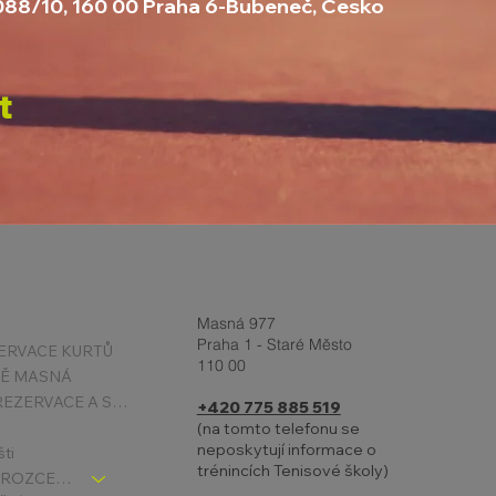
1088/10, 160 00 Praha 6-Bubeneč, Česko
t
Masná 977
Praha 1 - Staré Město
ERVACE KURTŮ
110 00
TĚ MASNÁ
PODMÍNKY REZERVACE A STORNA
+420 775 885 519
(na tomto telefonu se
neposkytují informace o
šti
trénincích Tenisové školy)
TENIS DĚTI - ROZCESTNÍK