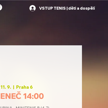
VSTUP TENIS | děti a dospělí
 11. 9.
  |  
Praha 6
ENEČ 14:00
PINA - MINITENIS B (4-7)