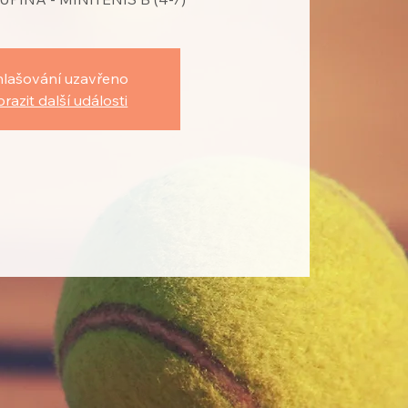
hlašování uzavřeno
razit další události