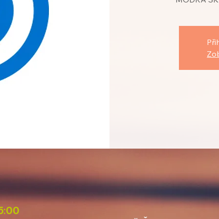
Při
Zob
15:00