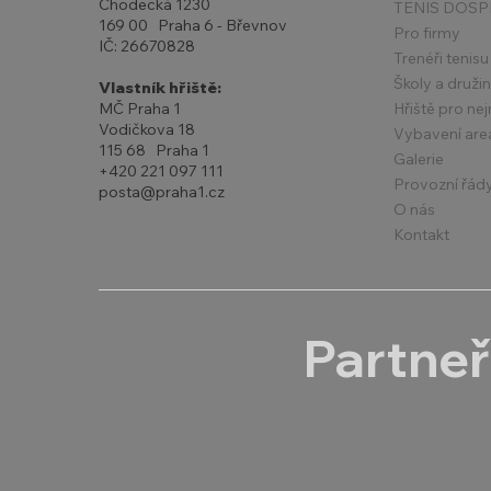
Chodecká 1230
TENIS DOSP
169 00 Praha 6 - Břevnov
Pro firmy
IČ: 26670828
Trenéři tenisu
Školy a druži
Vlastník hřiště:
Hřiště pro ne
MČ Praha 1
Vodičkova 18
Vybavení are
115 68 Praha 1
Galerie
+420 221 097 111
Provozní řád
posta@praha1.cz
O nás
Kontakt
Partneř