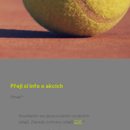
Přeji si info o akcích
Email
*
Souhlasím se zpracováním osobních 
údajů. Zásady ochrany údajů 
ZDE
*