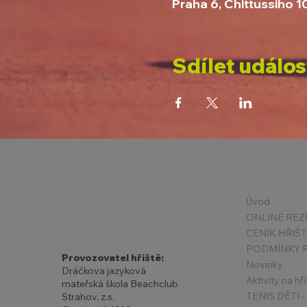
Praha 6, Chittussiho 
Sdílet událos
Úvod
ONLINE REZ
CENÍK HŘIŠ
Provozovatel hřiště:
Novinky
Dráčkova jazyková
Aktivity na hři
mateřská škola Beachclub
Strahov, z.s.