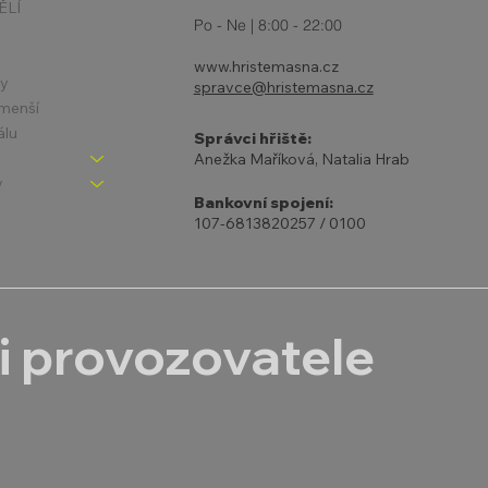
ĚLÍ
Po - Ne | 8:00 - 22:00
www.hristemasna.cz
ny
spravce@hristemasna.cz
jmenší
álu
Správci hřiště:
Anežka Maříková, Natalia Hrab
y
Bankovní spojení:
107-6813820257 / 0100
i provozovatele