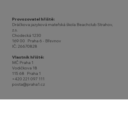
Provozovatel hřiště:
Dráčkova jazyková mateřská škola Beachclub Strahov,
z.s.
Chodecká 1230
169 00 Praha 6 - Břevnov
IČ: 26670828
Vlastník hřiště:
MČ Praha 1
Vodičkova 18
115 68 Praha 1
+420 221 097 111
posta@praha1.cz