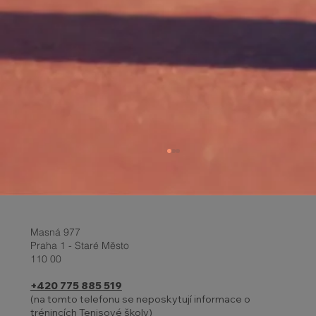
Masná 977
Praha 1 - Staré Město
110 00
+420 775 885 519
(na tomto telefonu se neposkytují informace o
trénincích Tenisové školy)
Report z turnaje a Velikonoční