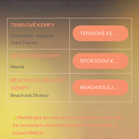
Dejvicích, také na Strahově - ty jsou sice sice 
beachvolejbalové, ale taky super, info v odkazech níže.
TENISOVÉ KEMPY
TENISOVÉ KEMPY
Chittussiho - Bubeneč
Sokol Dejvice
SPORTOVNÍ KEMPY
SPORTOVNÍ KEMPY
Masná
BEACHVOLEJBALOVÉ
BEACHVOLEJBALOVÉ KEMPY
 KEMPY
Beachclub Strahov
⚠️
Nečekejte prosím a pokud jste se rozhodli, 
že se kempů chcete zúčastnit, rezervujte si 
účast HNED! 