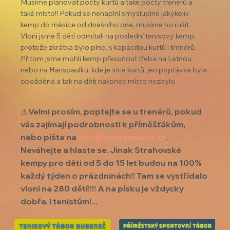
Musíme plánovat počty kurtů a také počty trenérů a 
také místo!! Pokud se nenaplní smysluplně jakýkoliv 
kemp do měsíce od dnešního dne, musíme ho rušit. 
Vloni jsme 5 dětí odmítali na poslední tenisový kemp, 
protože zkrátka bylo plno, s kapacitou kurtů i trenérů. 
Přitom jsme mohli kemp přesunout třeba na Letnou 
nebo na Hanspaulku, kde je více kurtů, jen poptávka byla 
opožděná a tak na děti nakonec místo nezbylo.
⚠️Velmi prosím, poptejte se u trenérů, pokud 
vás zajímají podrobnosti k příměšťákům, 
nebo pište na 
info@hristemasna.cz
. 
Neváhejte a hlaste se. Jinak Strahovské 
kempy pro děti od 5 do 15 let budou na 100% 
každý týden o prázdninách!! Tam se vystřídalo 
vloni na 280 dětí!!!! A na písku je vždycky 
dobře. I tenistům!... 