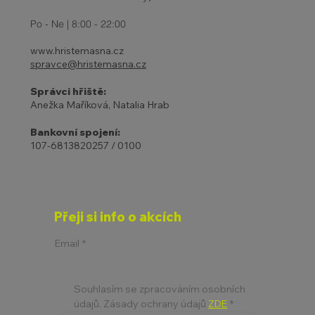
prázdniny 2-6.4.
Po - Ne | 8:00 - 22:00
www.hristemasna.cz
spravce@hristemasna.cz
Správci hřiště:
Anežka Maříková, Natalia Hrab
Bankovní spojení:
107-6813820257 / 0100
Přeji si info o akcích
Email
*
Souhlasím se zpracováním osobních 
údajů. Zásady ochrany údajů 
ZDE
*