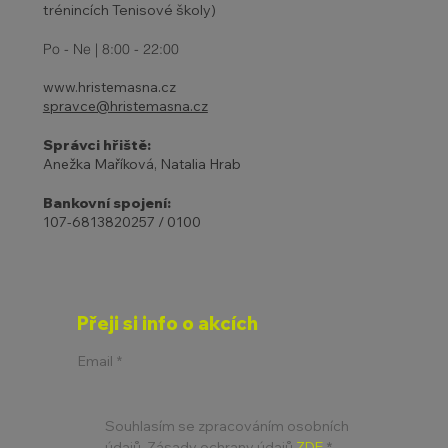
trénincích Tenisové školy)
Po - Ne | 8:00 - 22:00
www.hristemasna.cz
spravce@hristemasna.cz
Správci hřiště:
Anežka Maříková, Natalia Hrab
Bankovní spojení:
107-6813820257 / 0100
Přeji si info o akcích
Email
*
Souhlasím se zpracováním osobních 
údajů. Zásady ochrany údajů 
ZDE
*