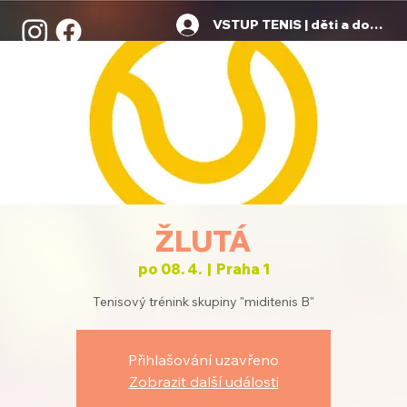
VSTUP TENIS | děti a dospělí
ŽLUTÁ
po 08. 4.
  |  
Praha 1
Tenisový trénink skupiny "miditenis B"
Přihlašování uzavřeno
Zobrazit další události