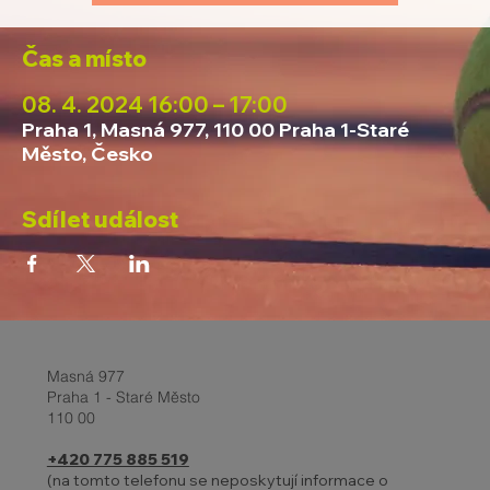
Čas a místo
08. 4. 2024 16:00 – 17:00
Praha 1, Masná 977, 110 00 Praha 1-Staré
Město, Česko
Sdílet událost
Masná 977
Praha 1 - Staré Město
110 00
+420 775 885 519
(na tomto telefonu se neposkytují informace o