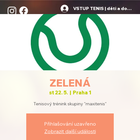
VSTUP TENIS | děti a dospělí
ZELENÁ
st 22. 5.
  |  
Praha 1
Tenisový trénink skupiny "maxitenis"
Přihlašování uzavřeno
Zobrazit další události