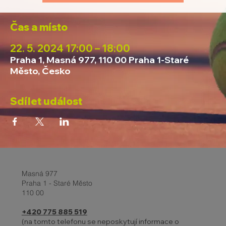
Čas a místo
22. 5. 2024 17:00 – 18:00
Praha 1, Masná 977, 110 00 Praha 1-Staré
Město, Česko
Sdílet událost
Masná 977
Praha 1 - Staré Město
110 00
+420 775 885 519
(na tomto telefonu se neposkytují informace o