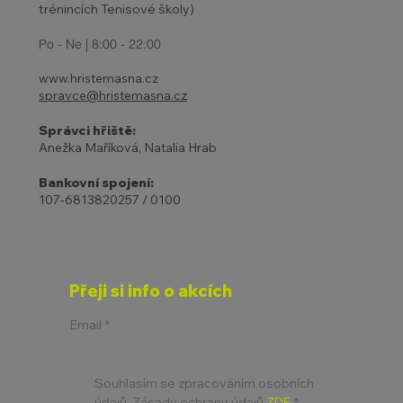
trénincích Tenisové školy)
Po - Ne | 8:00 - 22:00
www.hristemasna.cz
spravce@hristemasna.cz
Správci hřiště:
Anežka Maříková, Natalia Hrab
Bankovní spojení:
107-6813820257 / 0100
Přeji si info o akcích
Email
*
Souhlasím se zpracováním osobních 
údajů. Zásady ochrany údajů 
ZDE
*