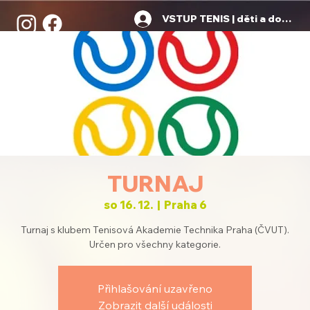
VSTUP TENIS | děti a dospělí
TURNAJ
so 16. 12.
  |  
Praha 6
Turnaj s klubem Tenisová Akademie Technika Praha (ČVUT).
Určen pro všechny kategorie.
Přihlašování uzavřeno
Zobrazit další události