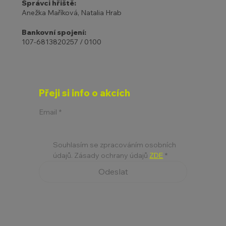
Správci hřiště:
Anežka Maříková, Natalia Hrab
Bankovní spojení:
107-6813820257 / 0100
Přeji si info o akcích
Email
*
Souhlasím se zpracováním osobních 
údajů. Zásady ochrany údajů 
ZDE
*
Odeslat