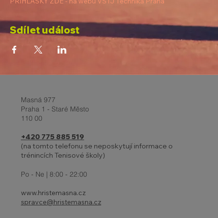
PŘIHLÁŠKY ZDE - na webu VŠTJ Technika Praha
Sdílet událost
Masná 977
Praha 1 - Staré Město
110 00
+420 775 885 519
(na tomto telefonu se neposkytují informace o
trénincích Tenisové školy)
Po - Ne | 8:00 - 22:00
www.hristemasna.cz
spravce@hristemasna.cz