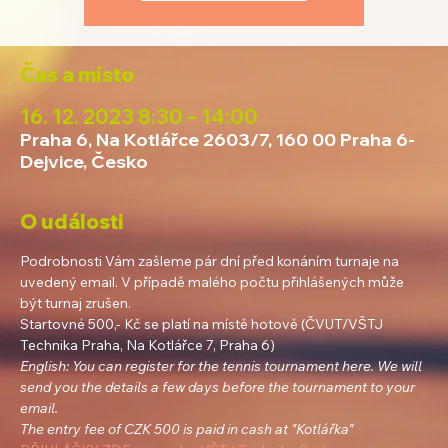
Čas a místo
16. 12. 2023 8:30 – 14:00
Praha 6, Na Kotlářce 2603/7, 160 00 Praha 6-
Dejvice, Česko
O události
Podrobnosti Vám zašleme pár dní před konáním turnaje na 
uvedený email. V případě malého počtu přihlášených může 
být turnaj zrušen.

Startovné 500,- Kč se platí na místě hotově (ČVUT/VŠTJ 
English: You can register for the tennis tournament here. We will 
send you the details a few days before the tournament to your 
email.

The entry fee of CZK 500 is paid in cash at "Kotlářka"