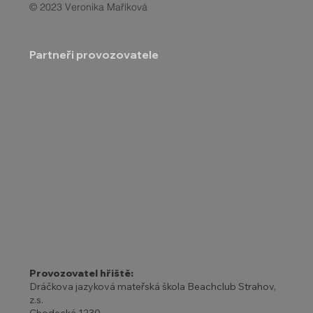
© 2023 Veronika Maříková
Partneři provozovatele
Provozovatel hřiště:
Dráčkova jazyková mateřská škola Beachclub Strahov,
z.s.
Chodecká 1230