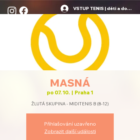
VSTUP TENIS | děti a dospělí
MASNÁ
po 07. 10.
  |  
Praha 1
ŽLUTÁ SKUPINA - MIDITENIS B (8-12)
Přihlašování uzavřeno
Zobrazit další události