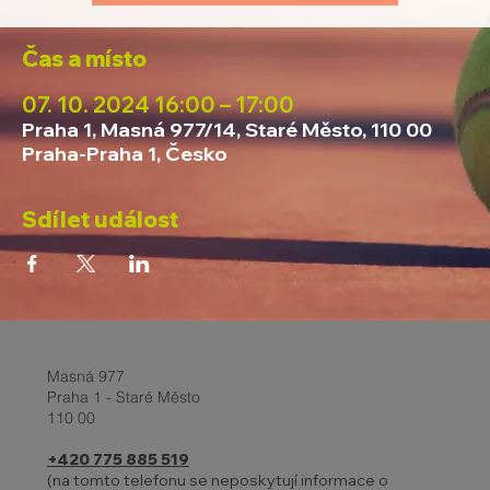
Čas a místo
07. 10. 2024 16:00 – 17:00
Praha 1, Masná 977/14, Staré Město, 110 00
Praha-Praha 1, Česko
Sdílet událost
Masná 977
Praha 1 - Staré Město
110 00
+420 775 885 519
(na tomto telefonu se neposkytují informace o