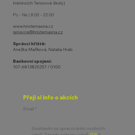
trénincích Tenisové školy)
Po - Ne | 8:00 - 22:00
www.hristemasna.cz
spravce@hristemasna.cz
Správci hřiště:
Anežka Maříková, Natalia Hrab
Bankovní spojení:
107-6813820257 / 0100
Přeji si info o akcích
Email
*
Souhlasím se zpracováním osobních 
údajů. Zásady ochrany údajů 
ZDE
*