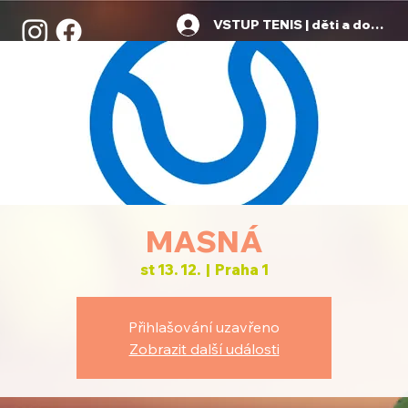
VSTUP TENIS | děti a dospělí
MASNÁ
st 13. 12.
  |  
Praha 1
Přihlašování uzavřeno
Zobrazit další události