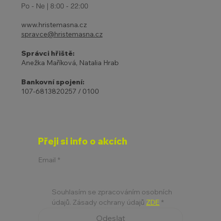
Po - Ne | 8:00 - 22:00
www.hristemasna.cz
spravce@hristemasna.cz
Správci hřiště:
Anežka Maříková, Natalia Hrab
Bankovní spojení:
107-6813820257 / 0100
Přeji si info o akcích
Email
*
Souhlasím se zpracováním osobních 
údajů. Zásady ochrany údajů 
ZDE
*
Odeslat