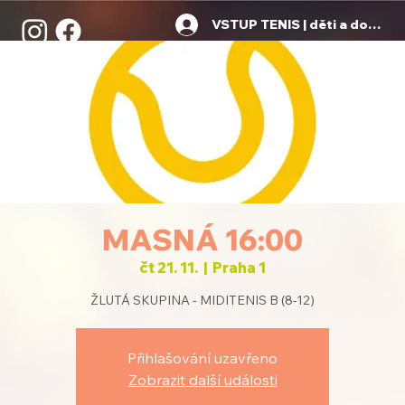
VSTUP TENIS | děti a dospělí
MASNÁ 16:00
čt 21. 11.
  |  
Praha 1
ŽLUTÁ SKUPINA - MIDITENIS B (8-12)
Přihlašování uzavřeno
Zobrazit další události