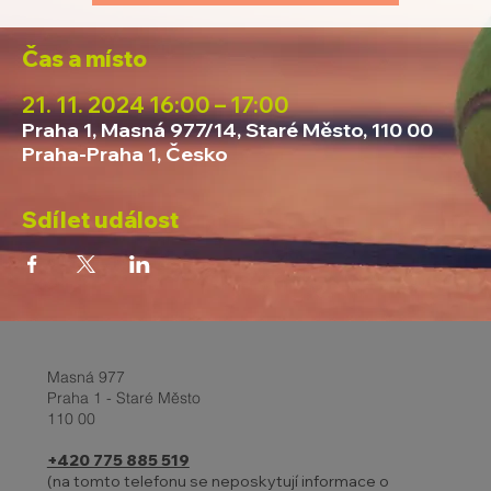
Čas a místo
21. 11. 2024 16:00 – 17:00
Praha 1, Masná 977/14, Staré Město, 110 00
Praha-Praha 1, Česko
Sdílet událost
Masná 977
Praha 1 - Staré Město
110 00
+420 775 885 519
(na tomto telefonu se neposkytují informace o