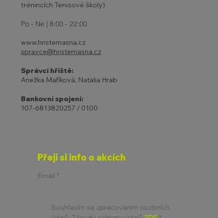
trénincích Tenisové školy)
Po - Ne | 8:00 - 22:00
www.hristemasna.cz
spravce@hristemasna.cz
Správci hřiště:
Anežka Maříková, Natalia Hrab
Bankovní spojení:
107-6813820257 / 0100
Přeji si info o akcích
Email
*
Souhlasím se zpracováním osobních 
údajů. Zásady ochrany údajů 
ZDE
*