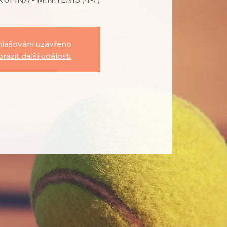
hlašování uzavřeno
razit další události