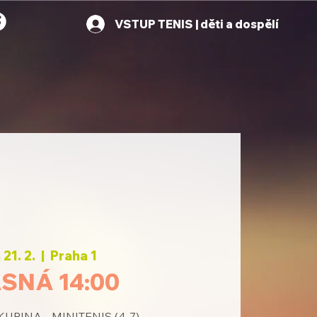
VSTUP TENIS | děti a dospělí
 21. 2.
  |  
Praha 1
SNÁ 14:00
PINA - MINITENIS (4-7)