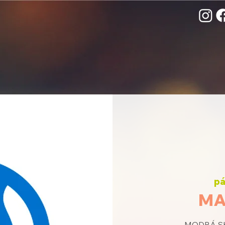
pá
MA
MODRÁ SKU