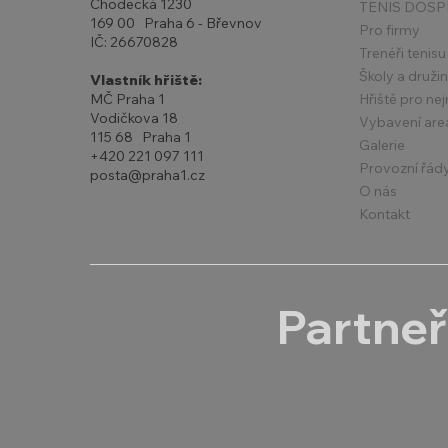
Chodecká 1230
TENIS DOSP
169 00 Praha 6 - Břevnov
Pro firmy
IČ: 26670828
Trenéři tenisu
Školy a druži
Vlastník hřiště:
Hřiště pro ne
MČ Praha 1
Vodičkova 18
Vybavení are
115 68 Praha 1
Galerie
+420 221 097 111
Provozní řád
posta@praha1.cz
O nás
Kontakt
Partneř