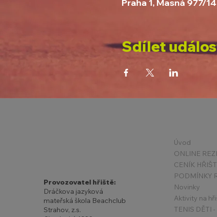
Praha 1, Masná 977/14
Sdílet událos
Úvod
ONLINE REZ
CENÍK HŘIŠ
Provozovatel hřiště:
Novinky
Dráčkova jazyková
Aktivity na hři
mateřská škola Beachclub
Strahov, z.s.