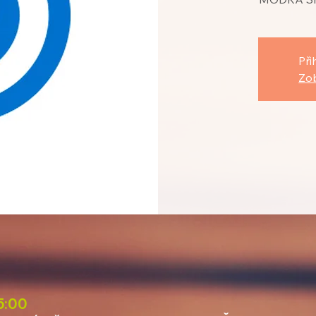
Při
Zob
15:00