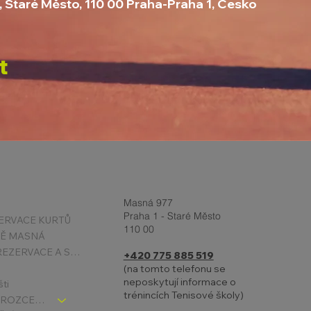
, Staré Město, 110 00 Praha-Praha 1, Česko
t
Masná 977
Praha 1 - Staré Město
ERVACE KURTŮ
110 00
TĚ MASNÁ
PODMÍNKY REZERVACE A STORNA
+420 775 885 519
(na tomto telefonu se
neposkytují informace o
šti
trénincích Tenisové školy)
TENIS DĚTI - ROZCESTNÍK