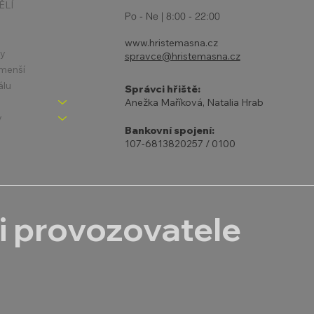
ĚLÍ
Po - Ne | 8:00 - 22:00
www.hristemasna.cz
ny
spravce@hristemasna.cz
jmenší
álu
Správci hřiště:
Anežka Maříková, Natalia Hrab
y
Bankovní spojení:
107-6813820257 / 0100
i provozovatele