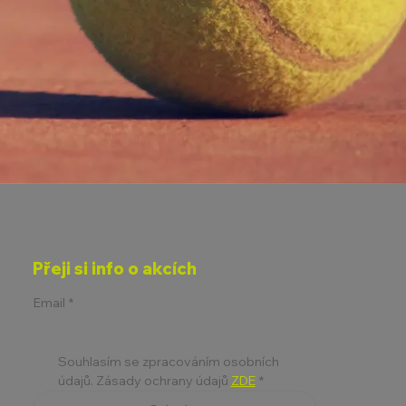
Přeji si info o akcích
Email
*
Souhlasím se zpracováním osobních 
údajů. Zásady ochrany údajů 
ZDE
*