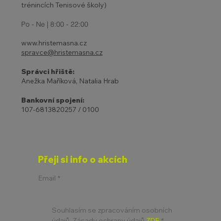
trénincích Tenisové školy)
Po - Ne | 8:00 - 22:00
www.hristemasna.cz
spravce@hristemasna.cz
Správci hřiště:
Anežka Maříková, Natalia Hrab
Bankovní spojení:
107-6813820257 / 0100
Přeji si info o akcích
Email
*
Souhlasím se zpracováním osobních 
údajů. Zásady ochrany údajů 
ZDE
*