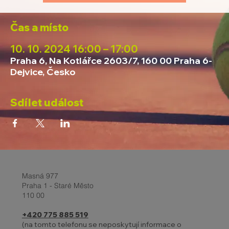
Čas a místo
10. 10. 2024 16:00 – 17:00
Praha 6, Na Kotlářce 2603/7, 160 00 Praha 6-
Dejvice, Česko
Sdílet událost
Masná 977
Praha 1 - Staré Město
110 00
+420 775 885 519
(na tomto telefonu se neposkytují informace o