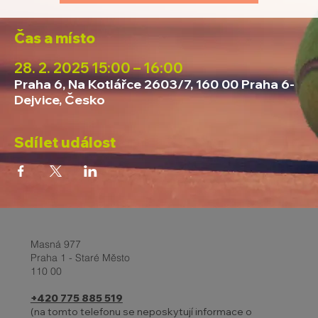
Čas a místo
28. 2. 2025 15:00 – 16:00
Praha 6, Na Kotlářce 2603/7, 160 00 Praha 6-
Dejvice, Česko
Sdílet událost
Masná 977
Praha 1 - Staré Město
110 00
+420 775 885 519
(na tomto telefonu se neposkytují informace o