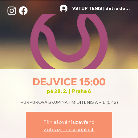
VSTUP TENIS | děti a dospělí
DEJVICE 15:00
pá 28. 2.
  |  
Praha 6
PURPUROVÁ SKUPINA - MIDITENIS A + B (6-12)
Přihlašování uzavřeno
Zobrazit další události