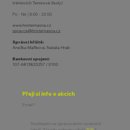
trénincích Tenisové školy)
Po - Ne | 8:00 - 22:00
www.hristemasna.cz
spravce@hristemasna.cz
Správci hřiště:
Anežka Maříková, Natalia Hrab
Bankovní spojení:
107-6813820257 / 0100
Přeji si info o akcích
Email
*
Souhlasím se zpracováním osobních 
údajů. Zásady ochrany údajů 
ZDE
*