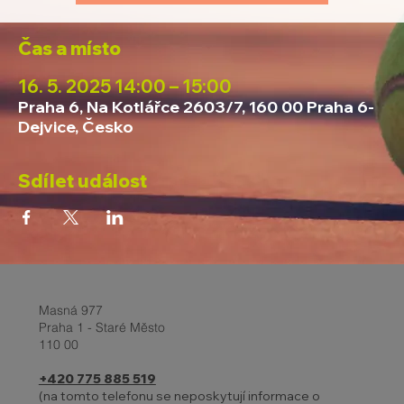
Čas a místo
16. 5. 2025 14:00 – 15:00
Praha 6, Na Kotlářce 2603/7, 160 00 Praha 6-
Dejvice, Česko
Sdílet událost
Masná 977
Praha 1 - Staré Město
110 00
+420 775 885 519
(na tomto telefonu se neposkytují informace o