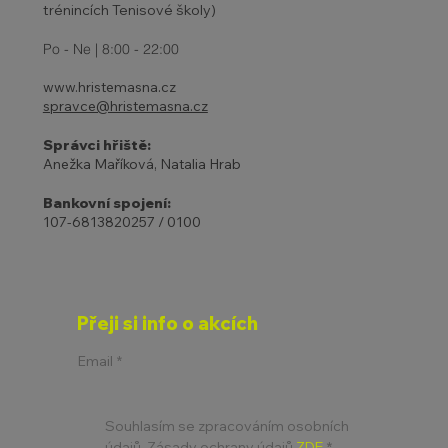
trénincích Tenisové školy)
Po - Ne | 8:00 - 22:00
www.hristemasna.cz
spravce@hristemasna.cz
Správci hřiště:
Anežka Maříková, Natalia Hrab
Bankovní spojení:
107-6813820257 / 0100
Přeji si info o akcích
Email
*
Souhlasím se zpracováním osobních 
údajů. Zásady ochrany údajů 
ZDE
*